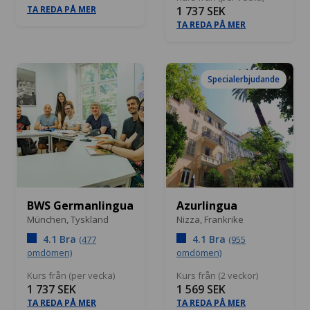
TA REDA PÅ MER
1 737 SEK
TA REDA PÅ MER
Specialerbjudande
BWS Germanlingua
Azurlingua
München,
Tyskland
Nizza,
Frankrike
4.1 Bra
4.1 Bra
(477
(955
omdömen)
omdömen)
Kurs från (per vecka)
Kurs från (2 veckor)
1 737 SEK
1 569 SEK
TA REDA PÅ MER
TA REDA PÅ MER