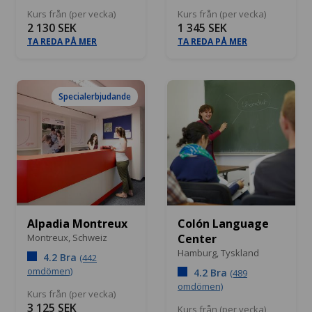
Kurs från (per vecka)
Kurs från (per vecka)
2 130 SEK
1 345 SEK
TA REDA PÅ MER
TA REDA PÅ MER
Specialerbjudande
Alpadia Montreux
Colón Language
Montreux,
Schweiz
Center
Hamburg,
Tyskland
4.2 Bra
(442
omdömen)
4.2 Bra
(489
omdömen)
Kurs från (per vecka)
3 125 SEK
Kurs från (per vecka)