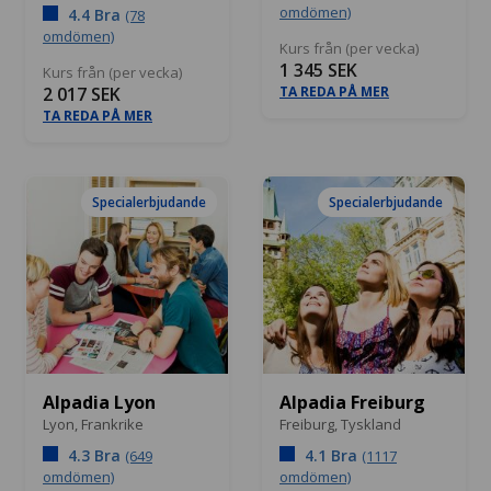
omdömen)
4.4 Bra
(78
omdömen)
Kurs från (per vecka)
1 345 SEK
Kurs från (per vecka)
2 017 SEK
TA REDA PÅ MER
TA REDA PÅ MER
Specialerbjudande
Specialerbjudande
Alpadia Lyon
Alpadia Freiburg
Lyon,
Frankrike
Freiburg,
Tyskland
4.3 Bra
4.1 Bra
(649
(1117
omdömen)
omdömen)