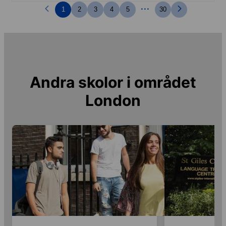
...
1
2
3
4
5
30
Andra skolor i området
London