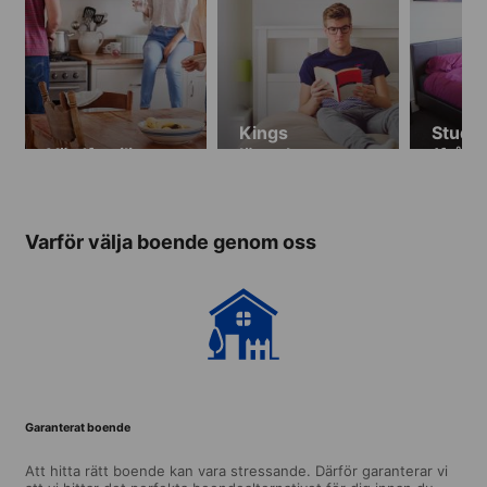
Kings
Stude
Värdfamilj
lägenheter
(från 
(min. ålder 18
år)
Varför välja boende genom oss
Garanterat boende
Att hitta rätt boende kan vara stressande. Därför garanterar vi