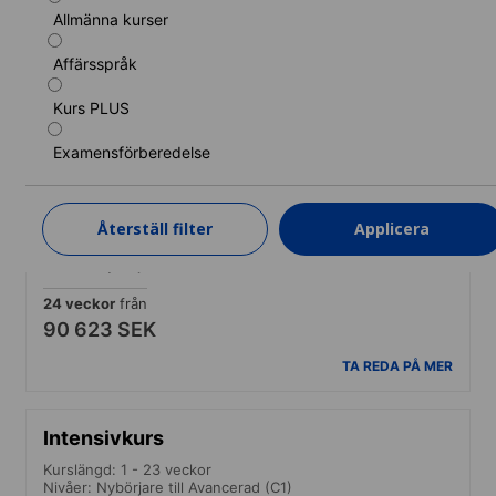
Allmänna kurser
Kurslängd: 1 - 23 veckor
Nivåer: Nybörjare till Avancerad (C1)
Affärsspråk
1 vecka
från
5 431 SEK
Kurs PLUS
TA REDA PÅ MER
Examensförberedelse
Standardkurs (Diploma of General English)
Återställ filter
Applicera
Kurslängd: 24 - 52 veckor
Nivåer: Nybörjare till Avancerad (C1)
24 veckor
från
90 623 SEK
TA REDA PÅ MER
Intensivkurs
Kurslängd: 1 - 23 veckor
Nivåer: Nybörjare till Avancerad (C1)