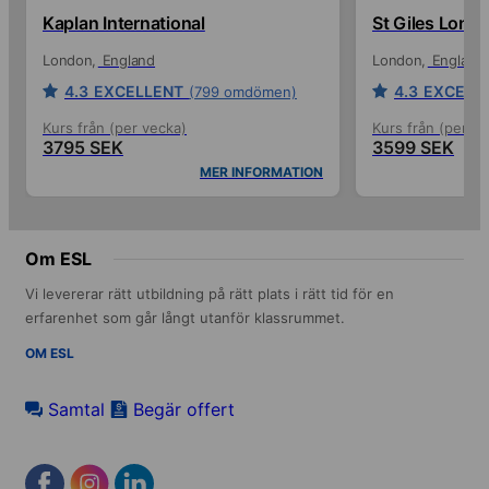
Kaplan International
St Giles Lond
London
England
London
England
4.3
EXCELLENT
4.3
EXCELL
(799 omdömen)
Kurs från (per vecka)
Kurs från (per ve
3795 SEK
3599 SEK
MER INFORMATION
Om ESL
Vi levererar rätt utbildning på rätt plats i rätt tid för en
erfarenhet som går långt utanför klassrummet.
OM ESL
Samtal
Begär offert