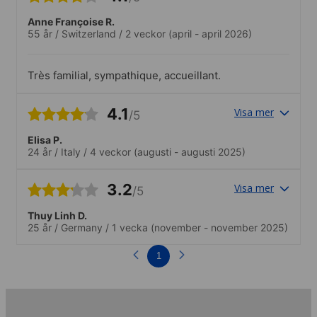
Nähe lag. Ich kann mir vorstellen, dass
das erreichen sehr schwierig ist, wenn
Anne Françoise R.
man in der Zentrale verbleibt.
55 år
/
Switzerland
/
2 veckor
(april - april 2026)
Très familial, sympathique, accueillant.
4.1
Visa mer
/5
Elisa P.
24 år
/
Italy
/
4 veckor
(augusti - augusti 2025)
3.2
Visa mer
/5
Thuy Linh D.
25 år
/
Germany
/
1 vecka
(november - november 2025)
1