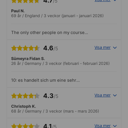
4.7
/5
Paul N.
69 år
/
England
/
3 veckor
(januari - januari 2026)
The only other people on my course
were 20 year old Americans. Being an
older Englishman this was not ideal. I
4.6
Visa mer
/5
think it's mainly due to the fact that not
many people of my age want to learn
Sümeyra Fidan S.
Russian so it cannot be said to be a
26 år
/
Germany
/
3 veckor
(februari - februari 2026)
failure of the school.
10: es handelt sich um eine sehr
qualitative Schule, und ich würde auf
jeden Fall Freunden empfehlen, diese
4.3
Visa mer
/5
Schule zu besuchen. Meine Russisch
Lehrerin hatte wirklich sehr
Christoph K.
bemerkenswertes Skills mit den
68 år
/
Germany
/
3 veckor
(mars - mars 2026)
Schülern umzugehen.Die Schule relativ
weit oben. Für mich persönlich war es
kein Problem, da auch mein Hotel in der
4.1
Visa mer
/5