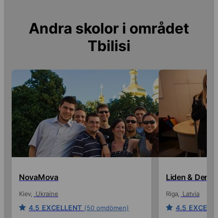
Andra skolor i området
Tbilisi
NovaMova
Liden & Denz
Kiev
Ukraine
Riga
Latvia
4.5
EXCELLENT
4.5
EXCELL
(50 omdömen)