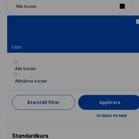
Alla kurser
Filter
Alla kurser
Deltidskurs
Allmänna kurser
Kurslängd: 1 - 52 veckor
Nivåer: Nybörjare till Avancerad (C1)
1 vecka
från
Återställ filter
Applicera
2 186 SEK
TA REDA PÅ MER
Standardkurs