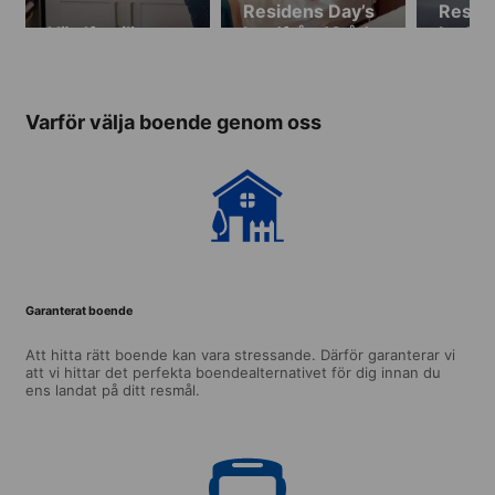
Residens Day’s
Reside
Värdfamilj
Inn (från 18 år)
Lodge 
år)
Varför välja boende genom oss
Garanterat boende
Att hitta rätt boende kan vara stressande. Därför garanterar vi
att vi hittar det perfekta boendealternativet för dig innan du
ens landat på ditt resmål.