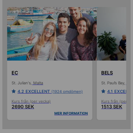
EC
BELS
St. Julian's
Malta
St. Paul’s Bay
Mal
4.2
EXCELLENT
4.1
EXCELL
(1924 omdömen)
Kurs från (per vecka)
Kurs från (per ve
2690 SEK
1513 SEK
MER INFORMATION