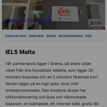
Gratis Prisoffert
Boka nu
Kurser och priser
Höjdpunkter
Boende
Specialerbjudanden
Fritid
IELS Malta
Vår partnerskola ligger i Sliema, på andra sidan
viken från öns huvudstad Valletta, som ligger 20
minuters bussresa och en 5 minuters färjeresa bort.
Skolan ligger på en lugn gata, strax intill
strandpromenaden. Den moderna skolan har
luftkonditionering och ljusa och välutrustade
klassrum, en bokhandel, ett internet-kafé, gratis Wi-