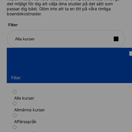
det möjligt för dig att välja dina studier på det sätt som
passar dig bäst. Glöm inte att ta en titt på våra rimliga
boendekostnader.
Filter
Alla kurser
Filter
Alla kurser
Standardkurs
Allmänna kurser
Kurslängd: 1 - 52 veckor
Nivåer: Elementär (A1) till Avancerad (C1)
Affärsspråk
1 vecka
från