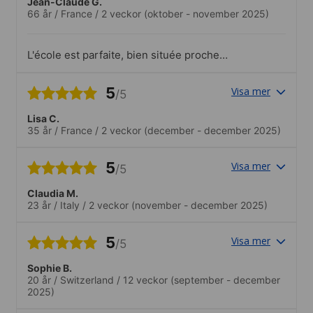
Jean-Claude G.
66 år
/
France
/
2 veckor
(oktober - november 2025)
L'école est parfaite, bien située proche
des transports, les locaux sont
confortables, j'ai apprécié la diversité des
5
Visa mer
/5
nationalités en provenance du monde
entier ; un véritable enrichissement
Lisa C.
culturel pour chacun des élèves.
35 år
/
France
/
2 veckor
(december - december 2025)
5
Visa mer
/5
Claudia M.
23 år
/
Italy
/
2 veckor
(november - december 2025)
5
Visa mer
/5
Sophie B.
20 år
/
Switzerland
/
12 veckor
(september - december
2025)