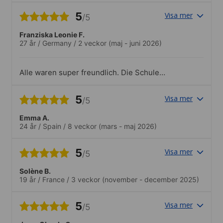
5
Visa mer
/5
Franziska Leonie F.
27 år
/
Germany
/
2 veckor
(maj - juni 2026)
Alle waren super freundlich. Die Schule
war super erreichbar zu Fuß von meiner
Unterkunft oder auch mit dem Bus / der
5
Visa mer
/5
Bahn. Ich fand es super, dass man mit
verschiedenen Schülern aus
Emma A.
unterschiedlichen Ländern Unterricht
24 år
/
Spain
/
8 veckor
(mars - maj 2026)
hatte. So konnte man direkt die
unterschiedlichen Akzente etc. Lernen
und wurde auch gezwungen (im positiven
5
Visa mer
/5
Sinne) englisch zu sprechen. So konnte
man das verlernte optimal umsetzen.
Solène B.
19 år
/
France
/
3 veckor
(november - december 2025)
5
Visa mer
/5