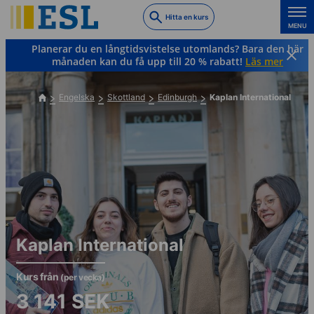
Skip
Hitta en kurs
to
MENU
main
Planerar du en långtidsvistelse utomlands? Bara den här
content
månaden kan du få upp till 20 % rabatt!
Läs mer
Engelska
Skottland
Edinburgh
Kaplan International
Kaplan International
Kurs från
(per vecka)
3 141
SEK