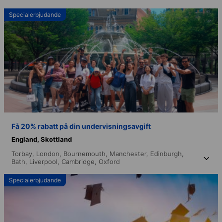
Specialerbjudande
Få 20% rabatt på din undervisningsavgift
England,
Skottland
Torbay,
London,
Bournemouth,
Manchester,
Edinburgh,
Bath,
Liverpool,
Cambridge,
Oxford
Specialerbjudande