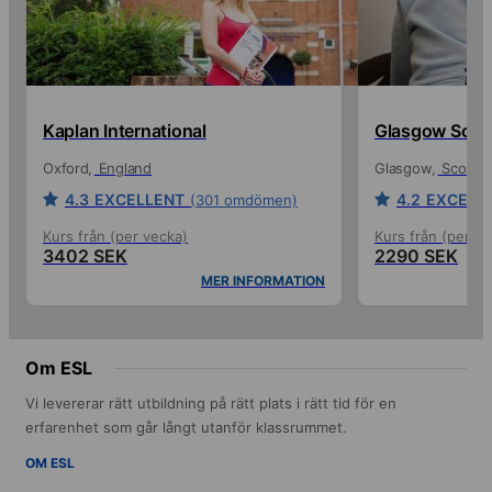
Kaplan International
Glasgow Schoo
Oxford
England
Glasgow
Scotlan
4.3
EXCELLENT
4.2
EXCELL
(301 omdömen)
Kurs från (per vecka)
Kurs från (per ve
3402 SEK
2290 SEK
MER INFORMATION
Om ESL
Vi levererar rätt utbildning på rätt plats i rätt tid för en
erfarenhet som går långt utanför klassrummet.
OM ESL