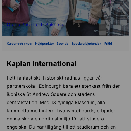
Gratis Prisoffert
Boka nu
Kurser och priser
Höjdpunkter
Boende
Specialerbjudanden
Fritid
Kaplan International
I ett fantastiskt, historiskt radhus ligger vår
partnerskola i Edinburgh bara ett stenkast från den
ikoniska St Andrew Square och stadens
centralstation. Med 13 rymliga klassrum, alla
kompletta med interaktiva whiteboards, erbjuder
denna skola en optimal miljö för att studera
engelska. Du har tillgång till ett studierum och en