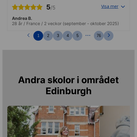
5
Visa mer
/5
Andrea B.
28 år
/
France
/
2 veckor
(september - oktober 2025)
...
1
2
3
4
5
76
Andra skolor i området
Edinburgh