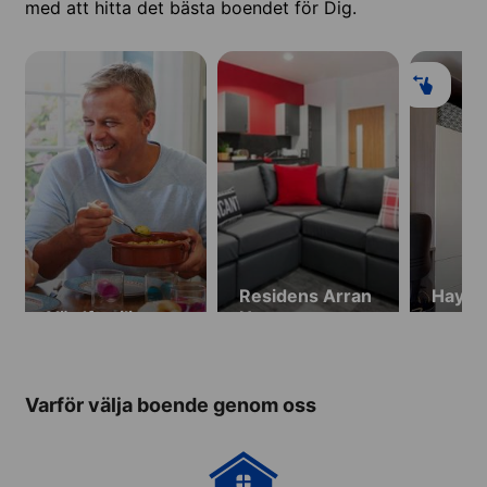
med att hitta det bästa boendet för Dig.
Residens Arran
Hayma
Värdfamilj
House
studio
(från 1
tillgäng
22/08
Varför välja boende genom oss