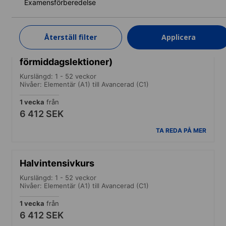
6 151 SEK
Examensförberedelse
TA REDA PÅ MER
Återställ filter
Applicera
Standardkurs (Garanterade
förmiddagslektioner)
Kurslängd: 1 - 52 veckor
Nivåer: Elementär (A1) till Avancerad (C1)
1 vecka
från
6 412 SEK
TA REDA PÅ MER
Halvintensivkurs
Kurslängd: 1 - 52 veckor
Nivåer: Elementär (A1) till Avancerad (C1)
1 vecka
från
6 412 SEK