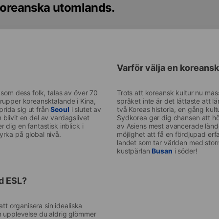
 Koreanska utomlands.
Varför välja en koreans
 som dess folk, talas av över 70
Trots att koreansk kultur nu mass
rupper koreansktalande i Kina,
språket inte är det lättaste att 
rida sig ut från
Seoul
i slutet av
två Koreas historia, en gång kult
blivit en del av vardagslivet
Sydkorea ger dig chansen att hör
dig en fantastisk inblick i
av Asiens mest avancerade länder
rka på global nivå.
möjlighet att få en fördjupad er
landet som tar världen med stor
kustpärlan
Busan
i söder!
d ESL?
att organisera sin idealiska
n upplevelse du aldrig glömmer