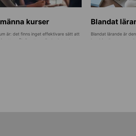
lmänna kurser
Blandat lära
m är: det finns inget effektivare sätt att
Blandat lärande är den
 sig ett språk än att använda det och
kombinationen av en ku
ttas för det i olika sammanhang varje dag
och onlinelektioner. On
 en tid. Det här är just vad våra
före och/eller efter di
nna kurser erbjuder dig - möjligheten att
är ett fantastiskt sätt 
nastående språklektioner, samt oändliga
avresa så att du är ext
gheter att omsätta dina nya färdigheter i
äventyr. På samma sätt
tiken. Och det är så du cementerar dina
onlinekurs efter dina s
kaper!
garanterar du att alla
färdigheter hålls vid liv