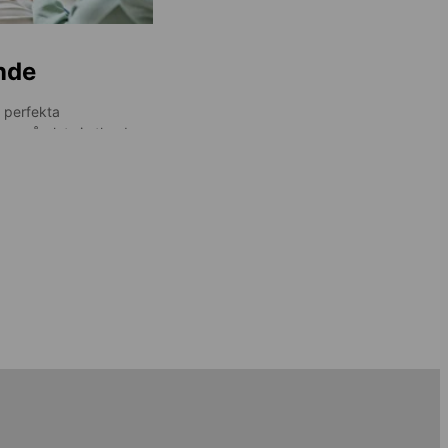
nde
 perfekta
rs på plats i utlandet
linelektionerna kan tas
n kurs utomlands – det
att ”värma upp” före din
ra förberedd inför ditt
, om du väljer en
tudier på plats,
 dina nyförvärvade
!