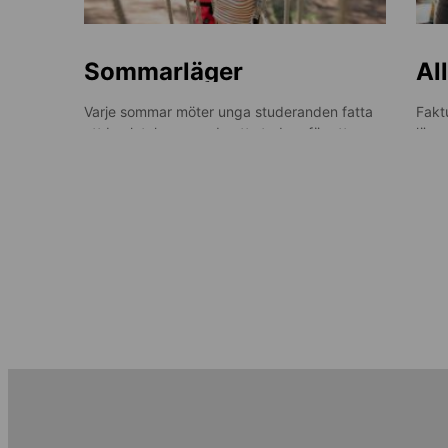
Sommarläger
Al
Varje sommar möter unga studeranden fatta
Faktu
ett beslut: kommer de att studera för att
lära
förbereda sig för skolan, eller kommer de att
utsä
ta semester och njuta av sin frihet? På våra
under
Under ett sommarläger med ESL kommer
språkkurser utomlands kan de göra båda!
allmä
deltagarna att resa till en av våra vackra
få e
platser för att lära sig ett språk efter eget val
möjli
i en säker och stimulerande miljö, full av andra
De kommer att spendera sina förmiddagar
prak
ungdomar från hela världen.
med att lära sig språket genom fördjupande
kuns
dagliga lektioner och eftermiddagarna och
helgerna med att umgås med sina nya
Det här är din chans att förvandla din
vänner, sporta och utforska omgivningarna
språkkurs till en språkferie!
på roliga, ledarledda utflykter.