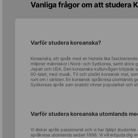
Vanliga frågor om att studera
Varför studera koreanska?
Koreanska, ett språk med en historia lika fascinerande
miljoner människor i Nord- och Sydkorea, samt stora g
Japan och USA. Den koreanska kulturvågen började sp
00-talet, med musik, TV och utsökt koreansk mat, som 
runt om i världen. En koreansk språkresa utomlands ger 
Sydkoreas språk som snabbt vinner popularitet och sty
Varför studera koreanska utomlands me
Vi älskar språk passionerat och vi har hjälpt studenter 
språkresa utomlands sedan 1996. Vi vill erbjuda dig e