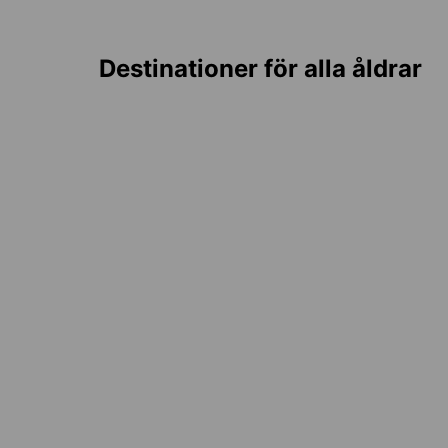
Destinationer för alla åldrar
Sydkorea
Onl
2 destinationer
1 des
Från
1 854 SEK
per vecka
Från
8