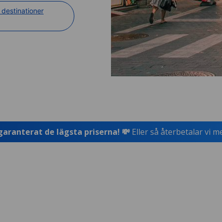
destinationer
garanterat de lägsta priserna! 💸
Eller så återbetalar vi m