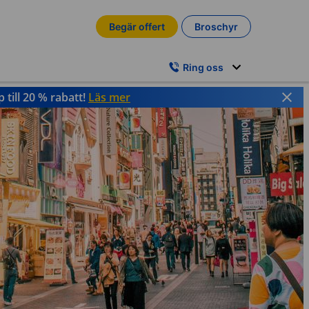
Begär offert
Broschyr
Ring oss
till 20 % rabatt!
Läs mer