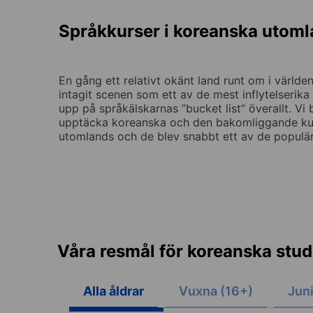
Språkkurser i koreanska utom
En gång ett relativt okänt land runt om i värl
intagit scenen som ett av de mest inflytelserik
upp på språkälskarnas ”bucket list” överallt. Vi
upptäcka koreanska och den bakomliggande kul
utomlands och de blev snabbt ett av de populär
Våra resmål för koreanska stud
Alla åldrar
Vuxna (16+)
Juni