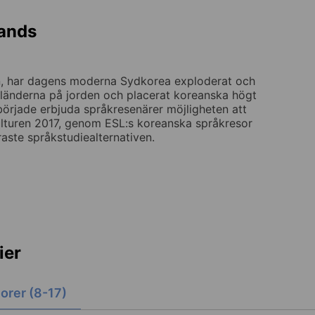
lands
den, har dagens moderna Sydkorea exploderat och
a länderna på jorden och placerat koreanska högt
 började erbjuda språkresenärer möjligheten att
turen 2017, genom ESL:s koreanska språkresor
aste språkstudiealternativen.
ier
orer (8-17)