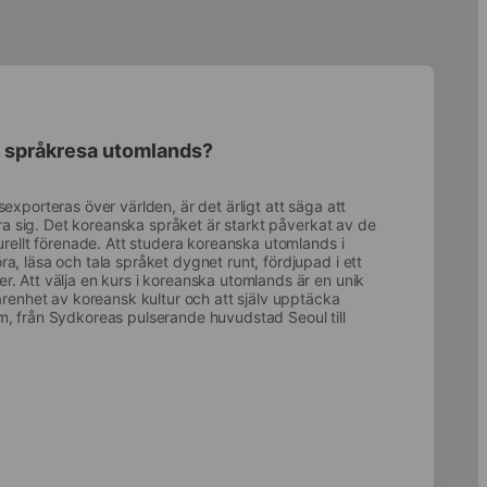
k språkresa utomlands?
exporteras över världen, är det ärligt att säga att
lära sig. Det koreanska språket är starkt påverkat av de
urellt förenade. Att studera koreanska utomlands i
a, läsa och tala språket dygnet runt, fördjupad i ett
. Att välja en kurs i koreanska utomlands är en unik
farenhet av koreansk kultur och att själv upptäcka
m, från Sydkoreas pulserande huvudstad Seoul till