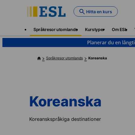
Skip
to
Hitta en kurs
main
content
Main
Språkresor utomlands
Kurstyper
Om ESL
navigation
Planerar du en långt
Språkresor utomlands
Koreanska
Koreanska
Koreanskspråkiga destinationer