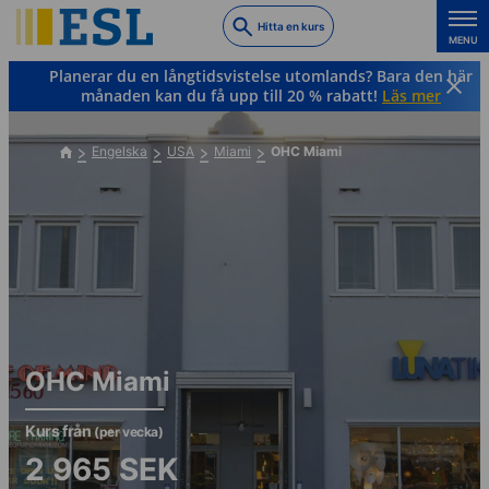
Skip
Hitta en kurs
to
MENU
main
Planerar du en långtidsvistelse utomlands? Bara den här
content
månaden kan du få upp till 20 % rabatt!
Läs mer
Engelska
USA
Miami
OHC Miami
OHC Miami
Kurs från
(per vecka)
2 965
SEK