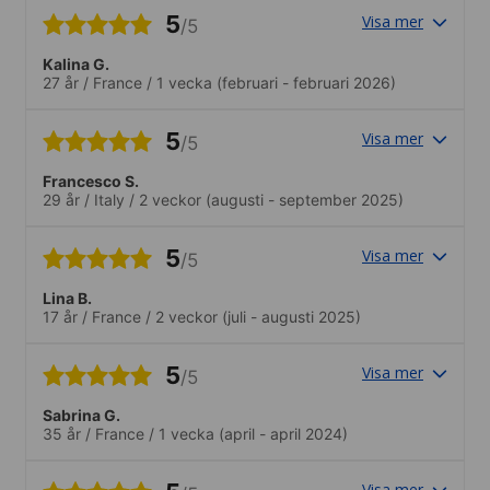
l’habitant a été une expérience
5
Visa mer
/5
formidable, notamment grâce à la
gentillesse et à la générosité de la dame
Kalina G.
qui m’a accueilli. L’école était également
27 år
/
France
/
1 vecka
(februari - februari 2026)
très bien organisée, avec des niveaux
variés et des étudiants venant de
différentes nations, ce qui rendait les
5
Visa mer
/5
échanges particulièrement enrichissants.
Tout était vraiment intéressant et
Francesco S.
inspirant. Le seul regret est de ne pas
29 år
/
Italy
/
2 veckor
(augusti - september 2025)
être resté plus longtemps, car une
semaine, c’était trop court. Mais une
5
chose est certaine : je reviendrai.
Visa mer
/5
Lina B.
17 år
/
France
/
2 veckor
(juli - augusti 2025)
5
Visa mer
/5
Sabrina G.
35 år
/
France
/
1 vecka
(april - april 2024)
Visa mer