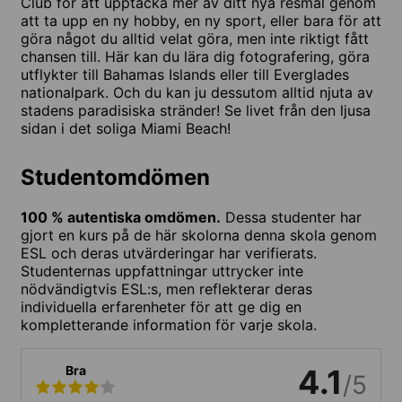
Club för att upptäcka mer av ditt nya resmål genom
att ta upp en ny hobby, en ny sport, eller bara för att
göra något du alltid velat göra, men inte riktigt fått
chansen till. Här kan du lära dig fotografering, göra
utflykter till Bahamas Islands eller till Everglades
nationalpark. Och du kan ju dessutom alltid njuta av
stadens paradisiska stränder! Se livet från den ljusa
sidan i det soliga Miami Beach!
Studentomdömen
100 % autentiska omdömen.
Dessa studenter har
gjort en kurs på de här skolorna denna skola genom
ESL och deras utvärderingar har verifierats.
Studenternas uppfattningar uttrycker inte
nödvändigtvis ESL:s, men reflekterar deras
individuella erfarenheter för att ge dig en
kompletterande information för varje skola.
Bra
4.1
/5