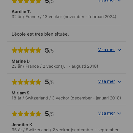
5
/5
Aurélie T.
32 år
/
France
/
13 veckor
(november - februari 2024)
L’école est très bien située.
5
Visa mer
/5
Marine D.
23 år
/
France
/
2 veckor
(juli - augusti 2018)
5
Visa mer
/5
Mirjam S.
18 år
/
Switzerland
/
3 veckor
(december - januari 2018)
5
Visa mer
/5
Jennifer K.
35 år
/
Switzerland
/
2 veckor
(september - september