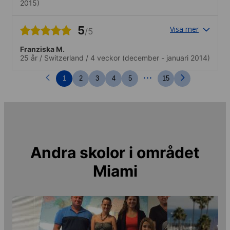
2015)
5
Visa mer
/5
Franziska M.
25 år
/
Switzerland
/
4 veckor
(december - januari 2014)
...
1
2
3
4
5
15
Andra skolor i området
Miami