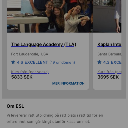
The Language Academy (TLA)
Kaplan Interna
Fort Lauderdale
USA
Santa Barbara
U
4.6
EXCELLENT
4.3
EXCELL
(19 omdömen)
Kurs från (per vecka)
Kurs från (per ve
5833 SEK
3695 SEK
MER INFORMATION
Om ESL
Vi levererar rätt utbildning på rätt plats i rätt tid för en
erfarenhet som går långt utanför klassrummet.