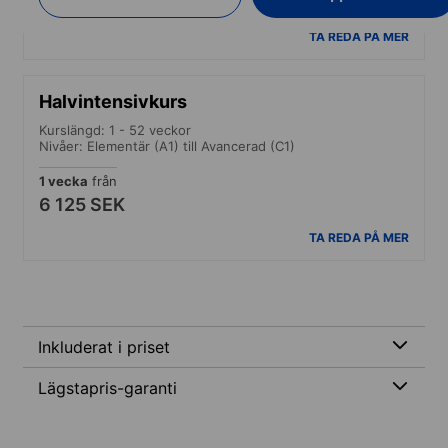
5 931 SEK
TA REDA PÅ MER
Halvintensivkurs
Kurslängd: 1 - 52 veckor
Nivåer: Elementär (A1) till Avancerad (C1)
1 vecka
från
6 125 SEK
TA REDA PÅ MER
Inkluderat i priset
Lägstapris-garanti