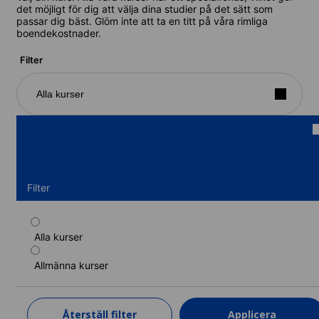
det möjligt för dig att välja dina studier på det sätt som
passar dig bäst. Glöm inte att ta en titt på våra rimliga
boendekostnader.
Filter
Alla kurser
Filter
Alla kurser
Standardkurs
Allmänna kurser
Kurslängd: 1 - 52 veckor
Nivåer: Elementär (A1) till Avancerad (C1)
1 vecka
från
Återställ filter
Applicera