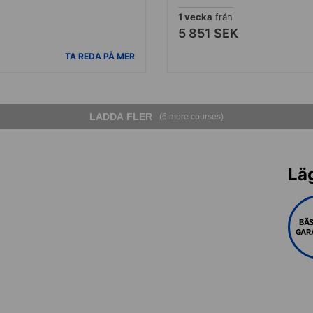
1 vecka
från
5 851 SEK
TA REDA PÅ MER
LADDA FLER
(6 more courses)
Lä
BÄS
GAR