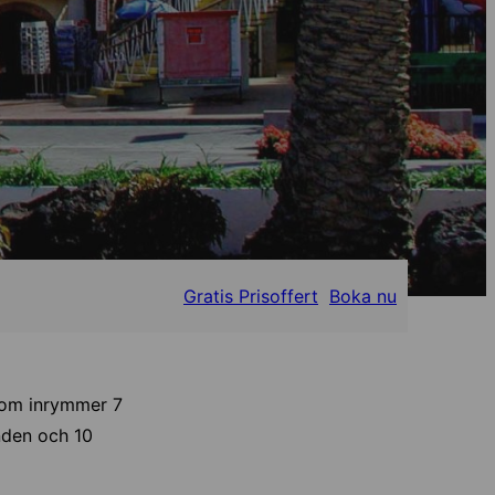
Gratis Prisoffert
Boka nu
 som inrymmer 7
nden och 10