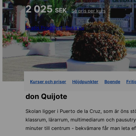
2 025
SEK
Se pris per kurs
Gratis Prisoffert
Boka nu
Kurser och priser
Höjdpunkter
Boende
Friti
don Quijote
Skolan ligger i Puerto de la Cruz, som är öns s
klassrum, lärarrum, multimediarum och pausutry
minuter till centrum - bekvämare får man leta ef