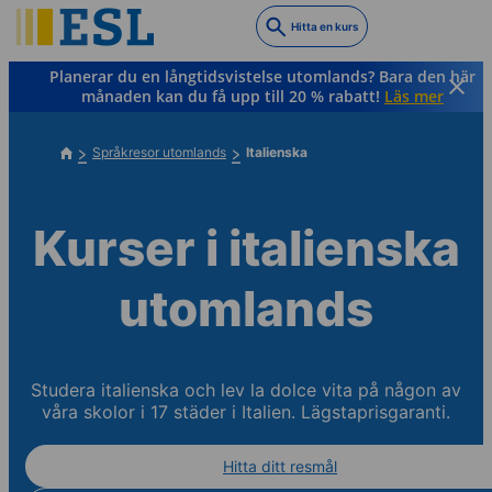
Skip
Hitta en kurs
to
main
Planerar du en långtidsvistelse utomlands? Bara den här
content
månaden kan du få upp till 20 % rabatt!
Läs mer
Språkresor utomlands
Italienska
Kurser i italienska
utomlands
Studera italienska och lev la dolce vita på någon av
våra skolor i 17 städer i Italien. Lägstaprisgaranti.
Hitta ditt resmål