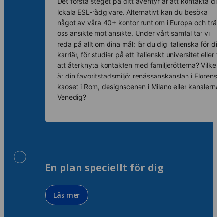
Det första steget på ditt äventyr är att kontakta d
lokala ESL-rådgivare. Alternativt kan du besöka
något av våra 40+ kontor runt om i Europa och trä
oss ansikte mot ansikte. Under vårt samtal tar vi
reda på allt om dina mål: lär du dig italienska för d
karriär, för studier på ett italienskt universitet eller 
att återknyta kontakten med familjerötterna? Vilke
är din favoritstadsmiljö: renässanskänslan i Florens
kaoset i Rom, designscenen i Milano eller kanalerna
Venedig?
En plan speciellt för dig
Läs mer