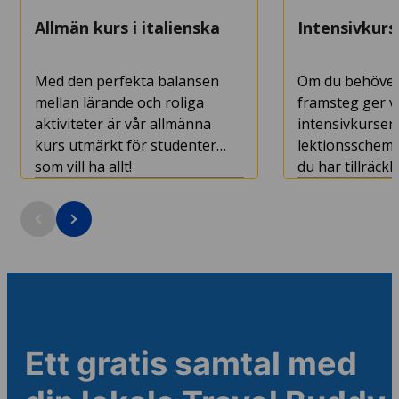
Allmän kurs i italienska
Intensivkurs 
Med den perfekta balansen
Om du behöver
mellan lärande och roliga
framsteg ger v
aktiviteter är vår allmänna
intensivkurser 
kurs utmärkt för studenter
lektionsschema
som vill ha allt!
du har tillräckl
gelato-pauser 
staden.
Kurslängd: från 1 vecka
Kurslängd: frå
Minimiålder: 16 år
Minimiålder: 16
Ett gratis samtal med