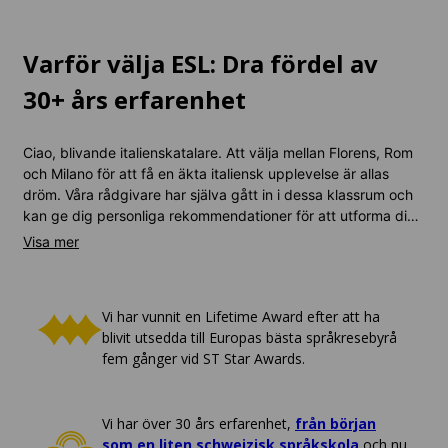
Varför välja ESL: Dra fördel av
30+ års erfarenhet
Ciao, blivande italienskatalare. Att välja mellan Florens, Rom
och Milano för att få en äkta italiensk upplevelse är allas
dröm. Våra rådgivare har själva gått in i dessa klassrum och
kan ge dig personliga rekommendationer för att utforma din
resa till det stövelformade landet. Dessutom har vi många
lokala kontor i landet som kan ge dig tips som ingen annan
kan. Vår service är gratis och bästa pris garanteras.
Vi har vunnit en Lifetime Award efter att ha
blivit utsedda till Europas bästa språkresebyrå
fem gånger vid ST Star Awards.
Vi har över 30 års erfarenhet,
från början
som en liten schweizisk språkskola
och nu