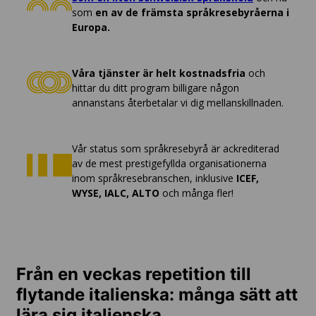
som
en av de främsta språkresebyråerna i
Europa.
Våra tjänster är helt kostnadsfria
och
hittar du ditt program billigare någon
annanstans återbetalar vi dig mellanskillnaden.
Vår status som språkresebyrå är ackrediterad
av de mest prestigefyllda organisationerna
inom språkresebranschen, inklusive
ICEF,
WYSE, IALC, ALTO
och många fler!
Från en veckas repetition till
flytande italienska: många sätt att
lära sig italienska