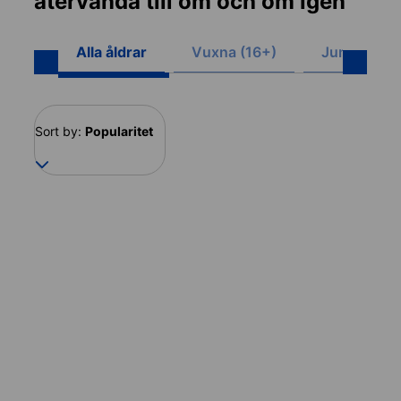
återvända till om och om igen
Alla åldrar
Vuxna (16+)
Juniorer (8
Sort by:
Popularitet
Italien
Online
17 destinationer
1 destination
Från
1 345 SEK
per vecka
Från
729 SEK
per vecka