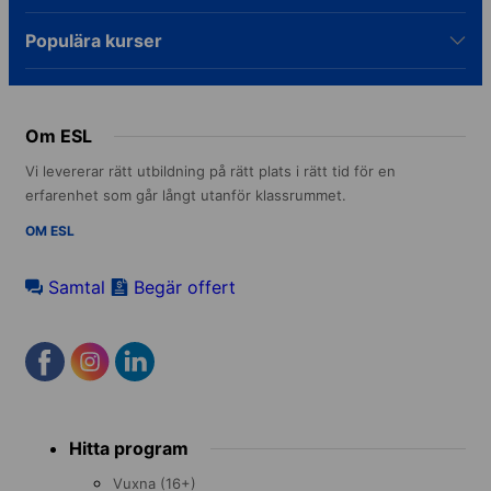
CELI och PLIDA, som alla erkänns av
italienska universitet och de flesta
Populära kurser
arbetsgivare i Italien.
Om ESL
Vi levererar rätt utbildning på rätt plats i rätt tid för en
erfarenhet som går långt utanför klassrummet.
OM ESL
Samtal
Begär offert
Footer
Hitta program
menu
Vuxna (16+)