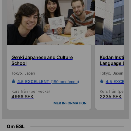
Genki Japanese and Culture
Kudan Institu
School
Language & Cu
Tokyo
Japan
Tokyo
Japan
4.5
EXCELLENT
4.5
EXCELL
(180 omdömen)
Kurs från (per vecka)
Kurs från (per ve
4966 SEK
2235 SEK
MER INFORMATION
Om ESL