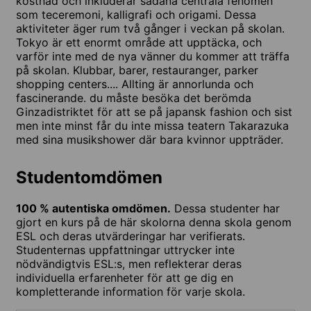
kostnad och inkluderar sådana centrala fenomen
som teceremoni, kalligrafi och origami. Dessa
aktiviteter äger rum två gånger i veckan på skolan.
Tokyo är ett enormt område att upptäcka, och
varför inte med de nya vänner du kommer att träffa
på skolan. Klubbar, barer, restauranger, parker
shopping centers.... Allting är annorlunda och
fascinerande. du måste besöka det berömda
Ginzadistriktet för att se på japansk fashion och sist
men inte minst får du inte missa teatern Takarazuka
med sina musikshower där bara kvinnor uppträder.
Studentomdömen
100 % autentiska omdömen.
Dessa studenter har
gjort en kurs på de här skolorna denna skola genom
ESL och deras utvärderingar har verifierats.
Studenternas uppfattningar uttrycker inte
nödvändigtvis ESL:s, men reflekterar deras
individuella erfarenheter för att ge dig en
kompletterande information för varje skola.