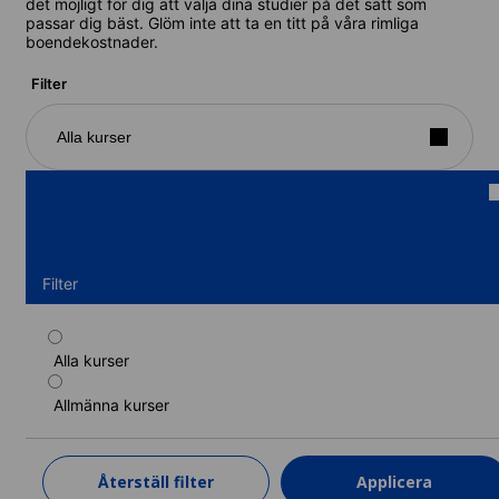
det möjligt för dig att välja dina studier på det sätt som
passar dig bäst. Glöm inte att ta en titt på våra rimliga
boendekostnader.
Filter
Alla kurser
Filter
Alla kurser
Terminskurs
Allmänna kurser
Kurslängd: 11 - 13 veckor
Nivåer: Nybörjare till Avancerad (C1)
11 veckor
från
Återställ filter
Applicera
19 865 SEK