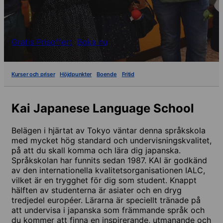
Gratis Prisoffert
Boka nu
Kurser och priser
Höjdpunkter
Boende
Fritid
Kai Japanese Language School
Belägen i hjärtat av Tokyo väntar denna språkskola
med mycket hög standard och undervisningskvalitet,
på att du skall komma och lära dig japanska.
Språkskolan har funnits sedan 1987. KAI är godkänd
av den internationella kvalitetsorganisationen IALC,
vilket är en trygghet för dig som student. Knappt
hälften av studenterna är asiater och en dryg
tredjedel européer. Lärarna är speciellt tränade på
att undervisa i japanska som främmande språk och
du kommer att finna en inspirerande, utmanande och