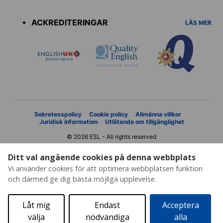
menu
ACKREDITERINGAR
LÄS MER
Sekretesspolicy
Cookie policy
Allmänna villkor
Juridisk information
Utlåtande om tillgänglighet
© 2026 ESL - All rights reserved
Ditt val angående cookies på denna webbplats
Vi använder cookies för att optimera webbplatsen funktion
och därmed ge dig bästa möjliga upplevelse.
Låt mig
Endast
Acceptera
välja
nödvändiga
alla