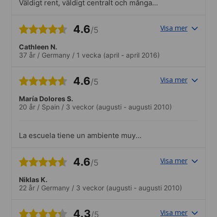
Väldigt rent, väldigt centralt och många
olika nationaliteter. Inte många studenter
men eftersom jag studerade
4.6
Visa mer
/5
konversationskurs så var det färre
studenter än den traditionella kursen.
Cathleen N.
37 år
/
Germany
/
1 vecka
(april - april 2016)
4.6
Visa mer
/5
María Dolores S.
20 år
/
Spain
/
3 veckor
(augusti - augusti 2010)
La escuela tiene un ambiente muy
acogedor y familiar que favorece la
interacción con otros estudiantes, con lo
4.6
Visa mer
/5
que, en poco tiempo, haces amigos con
los que puedes compartir la experiencia
Niklas K.
de descubrir una nueva ciudad y una
22 år
/
Germany
/
3 veckor
(augusti - augusti 2010)
nueva lengua
4.3
Visa mer
/5