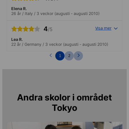
Elena R.
26 år
/
Italy
/
3 veckor
(augusti - augusti 2010)
4
Visa mer
/5
Lea R.
22 år
/
Germany
/
3 veckor
(augusti - augusti 2010)
1
2
Andra skolor i området
Tokyo