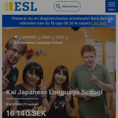
Skip
Hitta en kurs
to
MENU
main
Planerar du en långtidsvistelse utomlands? Bara den här
content
månaden kan du få upp till 20 % rabatt!
Läs mer
Japanska
Japan
Tokyo
Kai Japanese Language School
Kai Japanese Language School
Kurs från
(11 veckor)
16 140
SEK