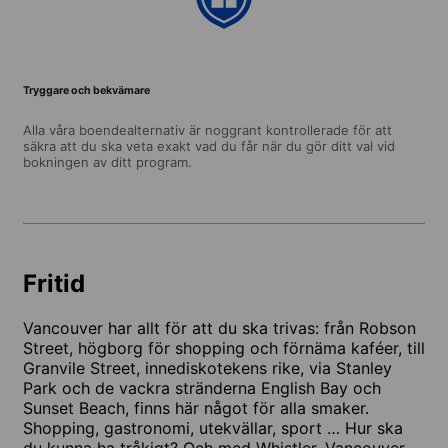
Tryggare och bekvämare
Alla våra boendealternativ är noggrant kontrollerade för att
säkra att du ska veta exakt vad du får när du gör ditt val vid
bokningen av ditt program.
Fritid
Vancouver har allt för att du ska trivas: från Robson
Street, högborg för shopping och förnäma kaféer, till
Granvile Street, innediskotekens rike, via Stanley
Park och de vackra stränderna English Bay och
Sunset Beach, finns här något för alla smaker.
Shopping, gastronomi, utekvällar, sport … Hur ska
du kunna ha tråkigt? Och med Whistler, Vancouver