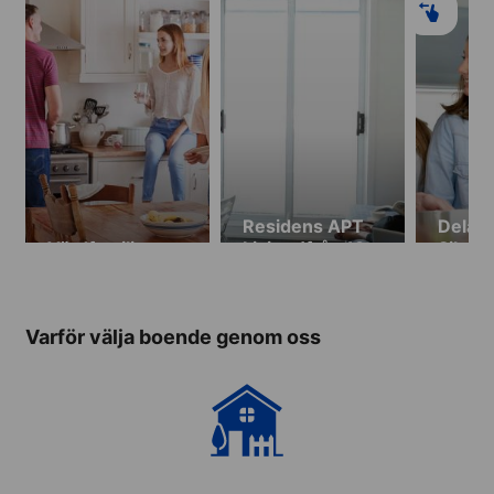
Residens APT
Delad 
Värdfamilj
Living (från 19
Silver
år)
(från 1
minim
vecko
Varför välja boende genom oss