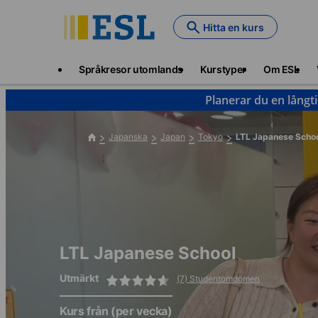
Skip
to
Hitta en kurs
main
content
Main
Språkresor utomlands
Kurstyper
Om ESL
navigation
Planerar du en långt
Japanska
Japan
Tokyo
LTL Japanese Scho
LTL Japanese School
Utmärkt
(7) Studentomdömen
Kurs från
(per vecka)