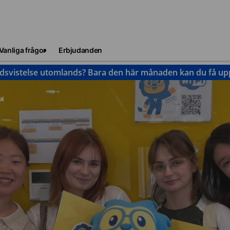
Vanliga frågor
Erbjudanden
idsvistelse utomlands? Bara den här månaden kan du få upp 
ol