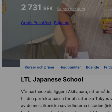
2 731
SEK
Se pris per kurs
Gratis Prisoffert
Boka nu
Kurser och priser
Höjdpunkter
Boende
Friti
LTL Japanese School
Vår partnerskola ligger i Akihabara, ett område 
till den perfekta basen för att utforska Tokyos
av de mest ikoniska sevärdheterna i staden (in