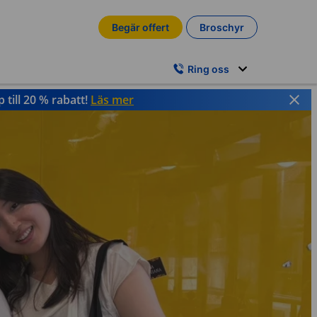
Begär offert
Broschyr
Ring oss
till 20 % rabatt!
Läs mer