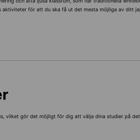
ering och åtta ljusa klassrum, som har traditionella whiteb
s aktiviteter för att du ska få ut det mesta möjliga av ditt 
er
us, vilket gör det möjligt för dig att välja dina studier på d