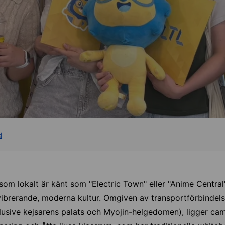
d
som lokalt är känt som "Electric Town" eller "Anime Central"
 vibrerande, moderna kultur. Omgiven av transportförbindel
klusive kejsarens palats och Myojin-helgedomen), ligger c