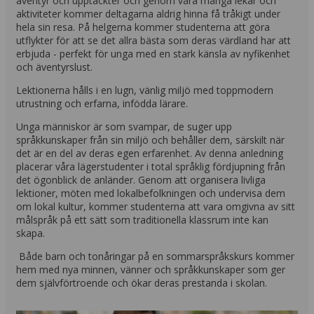
äventyr och upptäckter och genom våra många lekar och
aktiviteter kommer deltagarna aldrig hinna få tråkigt under
hela sin resa. På helgerna kommer studenterna att göra
utflykter för att se det allra bästa som deras värdland har att
erbjuda - perfekt för unga med en stark känsla av nyfikenhet
och äventyrslust.
Lektionerna hålls i en lugn, vänlig miljö med toppmodern
utrustning och erfarna, infödda lärare.
Unga människor är som svampar, de suger upp
språkkunskaper från sin miljö och behåller dem, särskilt när
det är en del av deras egen erfarenhet. Av denna anledning
placerar våra lägerstudenter i total språklig fördjupning från
det ögonblick de anländer. Genom att organisera livliga
lektioner, möten med lokalbefolkningen och undervisa dem
om lokal kultur, kommer studenterna att vara omgivna av sitt
målspråk på ett sätt som traditionella klassrum inte kan
skapa.
Både barn och tonåringar på en sommarspråkskurs kommer
hem med nya minnen, vänner och språkkunskaper som ger
dem självförtroende och ökar deras prestanda i skolan.