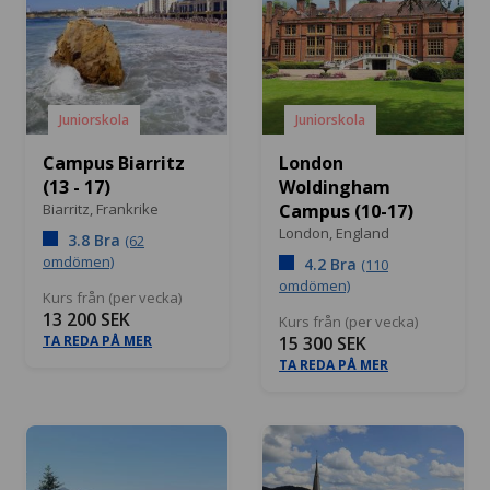
Juniorskola
Juniorskola
Campus Biarritz
London
(13 - 17)
Woldingham
Biarritz,
Frankrike
Campus (10-17)
London,
England
3.8 Bra
(62
omdömen)
4.2 Bra
(110
omdömen)
Kurs från (per vecka)
13 200 SEK
Kurs från (per vecka)
TA REDA PÅ MER
15 300 SEK
TA REDA PÅ MER