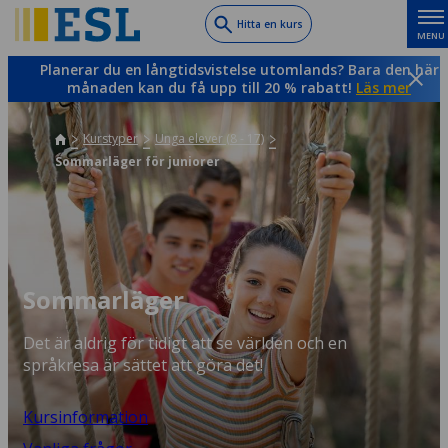
Skip
Hitta en kurs
MENU
to
main
Planerar du en långtidsvistelse utomlands? Bara den här
content
månaden kan du få upp till 20 % rabatt!
Läs mer
Kurstyper
Unga elever (8 - 17)
Sommarläger för juniorer
Sommarläger
Det är aldrig för tidigt att se världen och en
språkresa är sättet att göra det!
Kursinformation