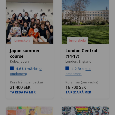
Juniorskola
Juniorskola
Japan summer
London Central
course
(14-17)
Kobe,
Japan
London,
England
4.6 Utmärkt
4.2 Bra
(7
(100
omdömen)
omdömen)
Kurs från (per vecka)
Kurs från (per vecka)
21 400 SEK
16 700 SEK
TA REDA PÅ MER
TA REDA PÅ MER