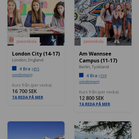
Juniorskola
Juniorskola
London City (14-17)
Am Wannsee
London,
England
Campus (11-17)
Berlin,
Tyskland
4 Bra
(455
omdömen)
4 Bra
(159
omdömen)
Kurs från (per vecka)
16 700 SEK
Kurs från (per vecka)
TA REDA PÅ MER
12 800 SEK
TA REDA PÅ MER