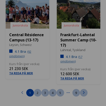
Juniorskola
Juniorskola
Central Résidence
Frankfurt-Lahntal
Campus (13-17)
Summer Camp (10-
Leysin,
Schweiz
17)
Lahntal,
Tyskland
4.1 Bra
(92
omdömen)
4.1 Bra
(57
omdömen)
Kurs från (per vecka)
21 230 SEK
Kurs från (per vecka)
TA REDA PÅ MER
12 600 SEK
TA REDA PÅ MER
...
1
2
3
4
5
9