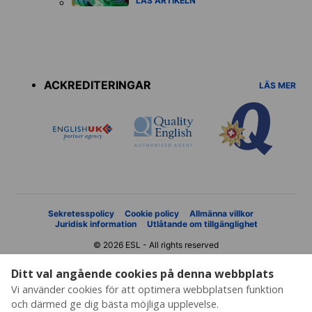
LÄS ARTIKELN
Accreditations
menu
ACKREDITERINGAR
LÄS MER
Sekretesspolicy
Cookie policy
Allmänna villkor
Juridisk information
Utlåtande om tillgänglighet
© 2026 ESL - All rights reserved
Ditt val angående cookies på denna webbplats
Vi använder cookies för att optimera webbplatsen funktion
och därmed ge dig bästa möjliga upplevelse.