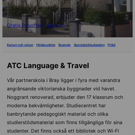
Gratis Prisoffert
Boka nu
Kurser och priser
Höjdpunkter
Boende
Specialerbjudanden
Fritid
ATC Language & Travel
Vår partnerskola i Bray ligger i fyra med varandra
angränsande viktorianska byggnader vid havet.
Noggrant renoverad, erbjuder den 17 klassrum och
moderna bekvämligheter. Studiecentret har
banbrytande pedagogiskt material och olika
studierstödsmaterial som finns tillgängliga för sina
studenter. Det finns också ett bibliotek och Wi-Fi