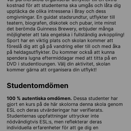
kostnad för att studenterna ska umgås och låta dig
upptäcka de olika intressena i Bray och dess
omgivningar. En guidat stadsrundtur, utflykter till
teatern, biografen, diskotek och pubar, inte minst
det berömda Guinness Brewery, erbjuder många
möjligheter att tala engelska i fullständig avkoppling!
Sport har en viktig plats och skolan kommer att
föreslå dig att gå på vandring eller till och med åka
på heldagsutflykter. Du kommer också att kunna
spendera lugna eftermiddagar med att titta på en
DVD i studentloungen. Välj din aktivitet, skolan
kommer gärna att organisera din utflykt!
Studentomdömen
100 % autentiska omdömen.
Dessa studenter har
gjort en kurs på de här skolorna denna skola genom
ESL och deras utvärderingar har verifierats.
Studenternas uppfattningar uttrycker inte
nödvändigtvis ESL:s, men reflekterar deras
individuella erfarenheter för att ge dig en