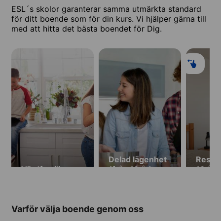
ESL´s skolor garanterar samma utmärkta standard
för ditt boende som för din kurs. Vi hjälper gärna till
med att hitta det bästa boendet för Dig.
Delad lägenhet
Reside
Värdfamilj
(från 18 år)
18 år)
Varför välja boende genom oss