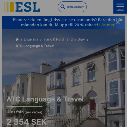
Skip
Hitta en kurs
to
MENU
main
Planerar du en långtidsvistelse utomlands? Bara den här
content
månaden kan du få upp till 20 % rabatt!
Läs mer
Engelska
Irland & Nordirland
Bray
ATC Language & Travel
ATC Language & Travel
Kurs från
(per vecka)
2 354
SEK