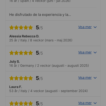
16 år
/
Spain
/
4 veckor
(juni - juli 2026)
He disfrutado de la experiencia y la
recomendaría.Oferta variada, permitía
conocer La ciudad, Dublín y alrededores
5
Visa mer
/5
Alessia Rebecca D.
25 år
/
Italy
/
8 veckor
(mars - maj 2026)
5
Visa mer
/5
July S.
16 år
/
Germany
/
2 veckor
(augusti - augusti 2025)
5
Visa mer
/5
Laura F.
53 år
/
Italy
/
4 veckor
(augusti - september 2024)
5
Visa mer
/5