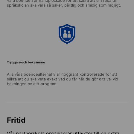
Våra boenden är handplockade för att säkra att din resa till
språkskolan ska vara så säker, pålitlig och smidig som möjligt.
Tryggare och bekvämare
Alla våra boendealternativ är noggrant kontrollerade för att
säkra att du ska veta exakt vad du får när du gör ditt val vid
bokningen av ditt program.
Fritid
Vår partnerskola organiserar utflykter till en extra