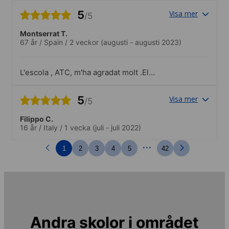
und lustig. Meine Erwartungen wurden
5
Visa mer
/5
mehr als erfüllt.
Montserrat T.
67 år
/
Spain
/
2 veckor
(augusti - augusti 2023)
L'escola , ATC, m'ha agradat molt .El
professorat molt competent, agradable,
dona confiançaI tots els membres de
5
Visa mer
/5
l'escola són molt amables, respectuosos,
treballadors.Vaig fer la visita guiada per la
Filippo C.
ciutat de Bray
16 år
/
Italy
/
1 vecka
(juli - juli 2022)
...
1
2
3
4
5
42
Andra skolor i området