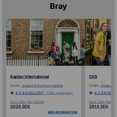
Bray
Kaplan International
CES
Dublin
Ireland & Northern Ireland
Dublin
Ireland & 
4.3
EXCELLENT
4.3
EXCELL
(1269 omdömen)
Kurs från (per vecka)
Kurs från (per ve
3026 SEK
2914 SEK
MER INFORMATION