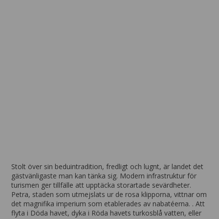
Amman
Från 2 462 SEK per vecka
Stolt över sin beduintradition, fredligt och lugnt, är landet det
gästvänligaste man kan tänka sig. Modern infrastruktur för
turismen ger tillfälle att upptäcka storartade sevärdheter.
Petra, staden som utmejslats ur de rosa klipporna, vittnar om
det magnifika imperium som etablerades av nabatéerna. . Att
flyta i Döda havet, dyka i Röda havets turkosblå vatten, eller