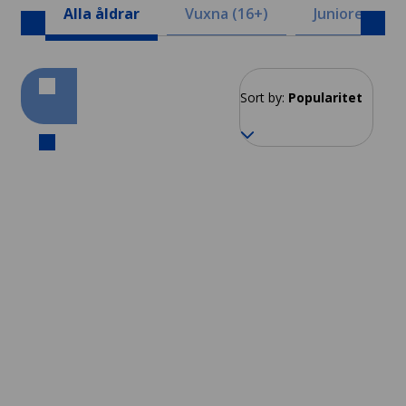
Alla åldrar
Vuxna (16+)
Juniorer (8-1
Sort by:
Popularitet
Rom
Från 2 914 SEK per vecka