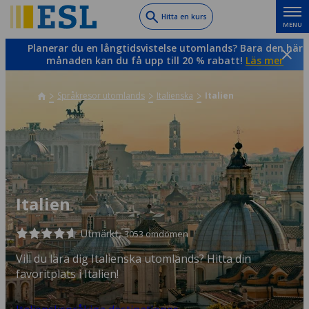
Skip
Hitta en kurs
MENU
to
main
Planerar du en långtidsvistelse utomlands? Bara den här
content
månaden kan du få upp till 20 % rabatt!
Läs mer
Språkresor utomlands
Italienska
Italien
Italien
Utmärkt,
3053 omdömen
Vill du lära dig Italienska utomlands? Hitta din
favoritplats i Italien!