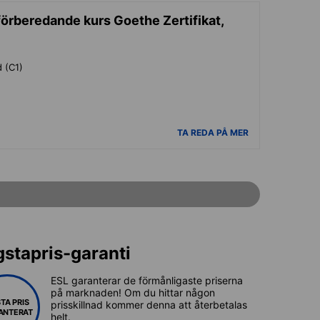
rberedande kurs Goethe Zertifikat,
d (C1)
TA REDA PÅ MER
gstapris-garanti
ESL garanterar de förmånligaste priserna
på marknaden! Om du hittar någon
TA PRIS
prisskillnad kommer denna att återbetalas
ANTERAT
helt.