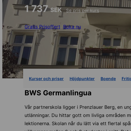
1 737
SEK
Se pris per kurs
Gratis Prisoffert
Boka nu
Kurser och priser
Höjdpunkter
Boende
Friti
BWS Germanlingua
Vår partnerskola ligger i Prenzlauer Berg, en u
utlänningar. Du hittar gott om livliga områden m
lektionerna. Skolan når du lätt via ett flertal 