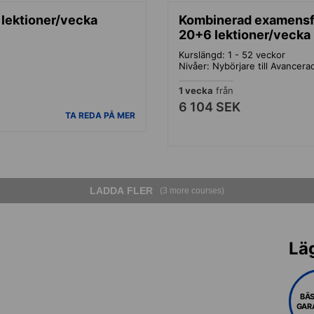
 lektioner/vecka
Kombinerad examensfö
20+6 lektioner/vecka
Kurslängd: 1 - 52 veckor
Nivåer: Nybörjare till Avancera
1 vecka
från
6 104 SEK
TA REDA PÅ MER
LADDA FLER
(3 more courses)
Lä
BÄS
GAR