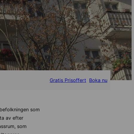
Gratis Prisoffert
Boka nu
albefolkningen som
ta av efter
lassrum, som