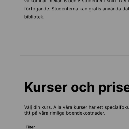
välkomnar mellan 6 och 8 studenter i snitt. Det 
förfogande. Studenterna kan gratis använda dat
bibliotek.
Kurser och pris
Välj din kurs. Alla våra kurser har ett specialfok
titt på våra rimliga boendekostnader.
Filter