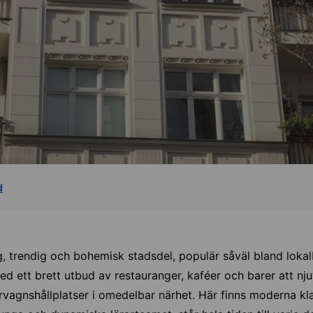
d
ng, trendig och bohemisk stadsdel, populär såväl bland lok
ed ett brett utbud av restauranger, kaféer och barer att nju
spårvagnshållplatser i omedelbar närhet. Här finns moderna k