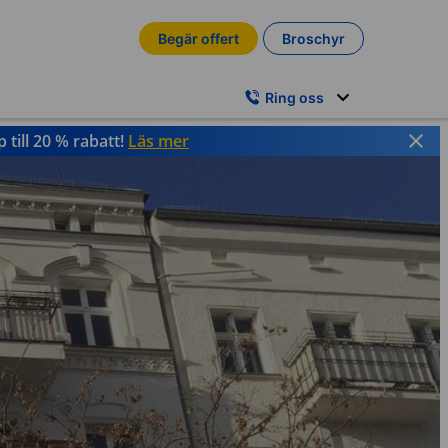
Begär offert
Broschyr
Ring oss
till 20 % rabatt!
Läs mer