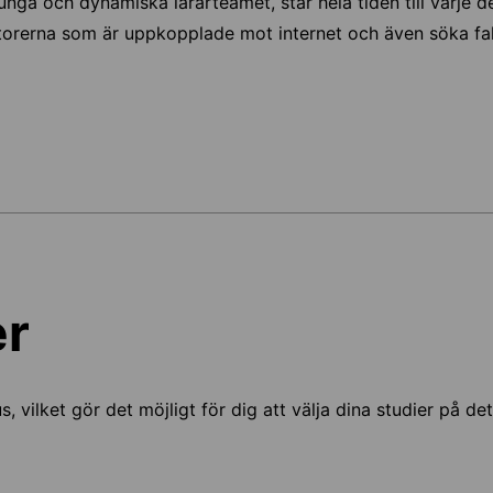
unga och dynamiska lärarteamet, står hela tiden till varje d
orerna som är uppkopplade mot internet och även söka fak
er
us, vilket gör det möjligt för dig att välja dina studier på d