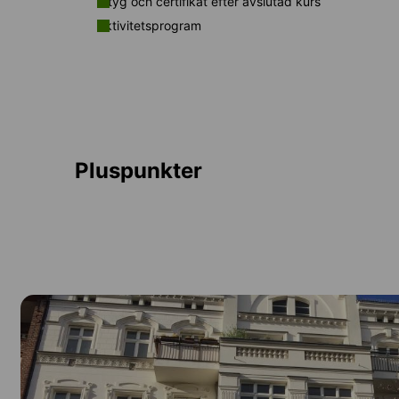
Intyg och certifikat efter avslutad kurs
Aktivitetsprogram
Pluspunkter