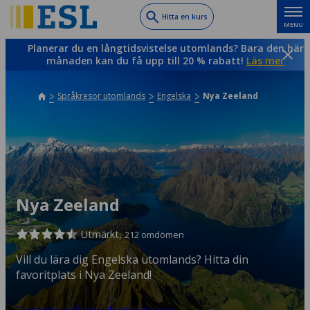
Skip
Hitta en kurs
MENU
to
main
Planerar du en långtidsvistelse utomlands? Bara den här
content
månaden kan du få upp till 20 % rabatt!
Läs mer
Språkresor utomlands
Engelska
Nya Zeeland
Nya Zeeland
Utmärkt,
212 omdömen
Vill du lära dig Engelska utomlands? Hitta din
favoritplats i Nya Zeeland!