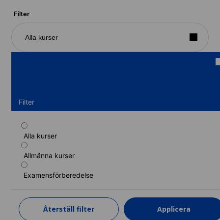
Filter
Alla kurser
Filter
Alla kurser
Standardkurs
Allmänna kurser
Kurslängd: 1 - 52 veckor
Nivåer: Nybörjare till Avancerad (C1)
Examensförberedelse
1 vecka
från
4 444 SEK
Återställ filter
Applicera
TA REDA PÅ MER