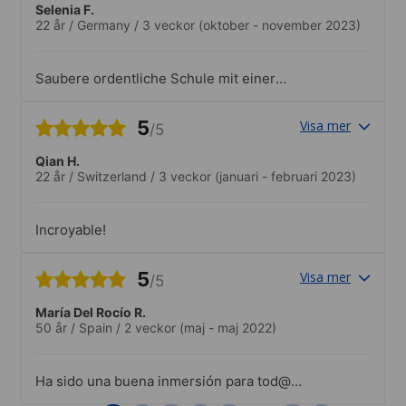
Selenia F.
22 år
/
Germany
/
3 veckor
(oktober - november 2023)
Saubere ordentliche Schule mit einer
guten Organisation
5
Visa mer
/5
Qian H.
22 år
/
Switzerland
/
3 veckor
(januari - februari 2023)
Incroyable!
5
Visa mer
/5
María Del Rocío R.
50 år
/
Spain
/
2 veckor
(maj - maj 2022)
Ha sido una buena inmersión para tod@s
adaptada al nivel de partida.