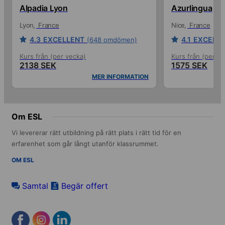
Alpadia Lyon
Azurlingua
Lyon
France
Nice
France
4.3
EXCELLENT
4.1
EXCELL
(648 omdömen)
Kurs från (per vecka)
Kurs från (per ve
2138 SEK
1575 SEK
MER INFORMATION
Om ESL
Vi levererar rätt utbildning på rätt plats i rätt tid för en
erfarenhet som går långt utanför klassrummet.
OM ESL
Samtal
Begär offert