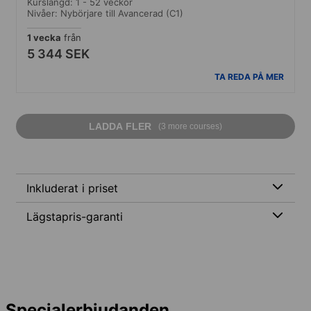
Kurslängd: 1 - 52 veckor
Nivåer: Nybörjare till Avancerad (C1)
1 vecka
från
5 344 SEK
TA REDA PÅ MER
LADDA FLER
(3 more courses)
Inkluderat i priset
Lägstapris-garanti
Specialerbjudanden