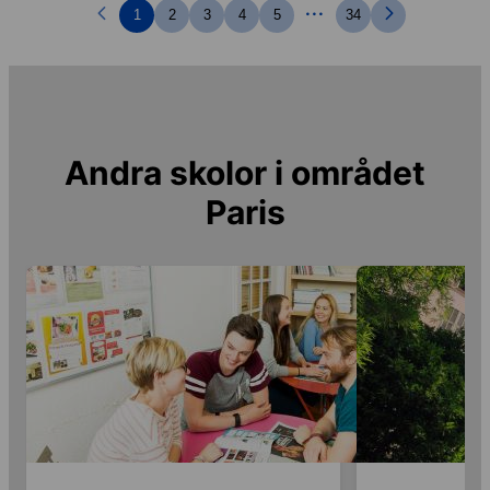
...
1
2
3
4
5
34
Andra skolor i området
Paris