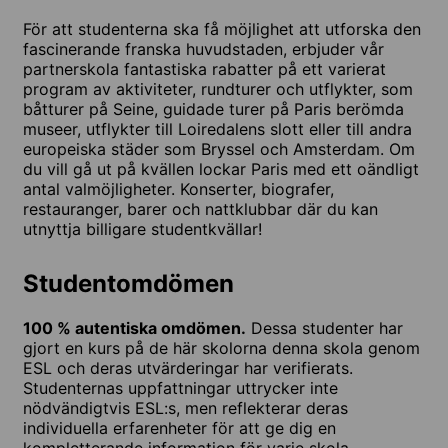
För att studenterna ska få möjlighet att utforska den
fascinerande franska huvudstaden, erbjuder vår
partnerskola fantastiska rabatter på ett varierat
program av aktiviteter, rundturer och utflykter, som
båtturer på Seine, guidade turer på Paris berömda
museer, utflykter till Loiredalens slott eller till andra
europeiska städer som Bryssel och Amsterdam. Om
du vill gå ut på kvällen lockar Paris med ett oändligt
antal valmöjligheter. Konserter, biografer,
restauranger, barer och nattklubbar där du kan
utnyttja billigare studentkvällar!
Studentomdömen
100 % autentiska omdömen.
Dessa studenter har
gjort en kurs på de här skolorna denna skola genom
ESL och deras utvärderingar har verifierats.
Studenternas uppfattningar uttrycker inte
nödvändigtvis ESL:s, men reflekterar deras
individuella erfarenheter för att ge dig en
kompletterande information för varje skola.