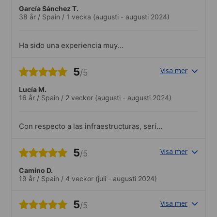
García Sánchez T.
38 år
/
Spain
/
1 vecka
(augusti - augusti 2024)
Ha sido una experiencia muy
recomendable; muy aprovechable
5
Visa mer
/5
Lucía M.
16 år
/
Spain
/
2 veckor
(augusti - augusti 2024)
Con respecto a las infraestructuras, sería
muy útil una máquina expendedora, creo
que podría ser beneficioso tanto para los
5
Visa mer
/5
alumnos como para vosotros.
Camino D.
19 år
/
Spain
/
4 veckor
(juli - augusti 2024)
5
Visa mer
/5