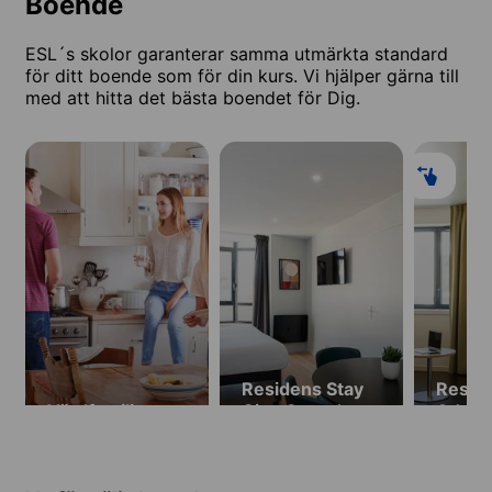
Boende
ESL´s skolor garanterar samma utmärkta standard
för ditt boende som för din kurs. Vi hjälper gärna till
med att hitta det bästa boendet för Dig.
Residens Stay
Resid
Värdfamilj
City, Gare de
Adagi
l'Est (från 18 år)
Paris 
(från 