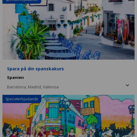
Spara på din spanskakurs
Spanien
Barcelona,
Madrid,
Valencia
Specialerbjudande