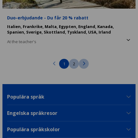
Duo-erbjudande - Du får 20 % rabatt
Italien,
Frankrike,
Malta,
Egypten,
England,
Kanada,
Spanien,
Sverige,
Skottland,
Tyskland,
USA,
Irland
At the teacher's
1
2
Populära språk
Engelska språkresor
Populära språkskolor