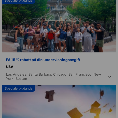
Specialerbjudande
Få 15 % rabatt på din undervisningsavgift
USA
Los Angeles,
Santa Barbara,
Chicago,
San Francisco,
New
York,
Boston
Specialerbjudande