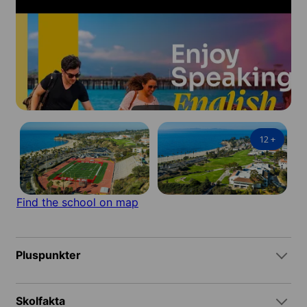
12
+
Find the school on map
Pluspunkter
Skolfakta