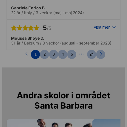
Gabriele Enrico B.
22 år
/
Italy
/
3 veckor
(maj - maj 2024)
5
Visa mer
/5
Moussa Bhoye D.
31 år
/
Belgium
/
8 veckor
(augusti - september 2023)
...
1
2
3
4
5
24
Andra skolor i området
Santa Barbara