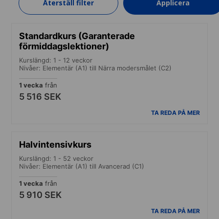
Återställ filter
Applicera
TA REDA PÅ MER
Standardkurs (Garanterade
förmiddagslektioner)
Kurslängd: 1 - 12 veckor
Nivåer: Elementär (A1) till Närra modersmålet (C2)
1 vecka
från
5 516 SEK
TA REDA PÅ MER
Halvintensivkurs
Kurslängd: 1 - 52 veckor
Nivåer: Elementär (A1) till Avancerad (C1)
1 vecka
från
5 910 SEK
TA REDA PÅ MER