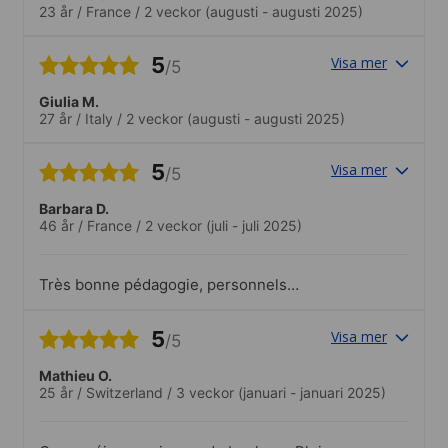
23 år
/
France
/
2 veckor
(augusti - augusti 2025)
5
Visa mer
/5
Giulia M.
27 år
/
Italy
/
2 veckor
(augusti - augusti 2025)
5
Visa mer
/5
Barbara D.
46 år
/
France
/
2 veckor
(juli - juli 2025)
Très bonne pédagogie, personnels
agréables et impliqués, moments
conviviaux et cours
5
Visa mer
/5
dynamiques.Moments conviviaux en
dehors des cours, bbq tous les
Mathieu O.
vendredis, beach voley et sorties,
25 år
/
Switzerland
/
3 veckor
(januari - januari 2025)
favorisant l’échange et la pratique de la
langue