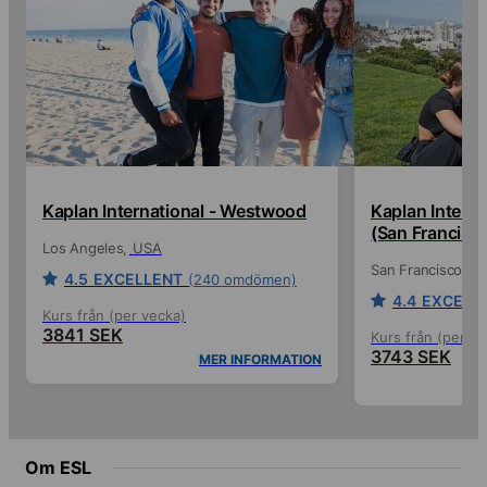
Kaplan International - Westwood
Kaplan Interna
(San Francisc
Los Angeles
USA
San Francisco
U
4.5
EXCELLENT
(240 omdömen)
4.4
EXCELL
Kurs från (per vecka)
3841 SEK
Kurs från (per ve
3743 SEK
MER INFORMATION
Om ESL