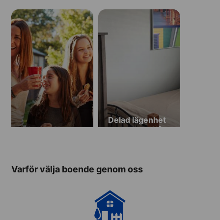
Delad lägenhet
Värdfamilj
La Brezza (från
18 år)
Varför välja boende genom oss