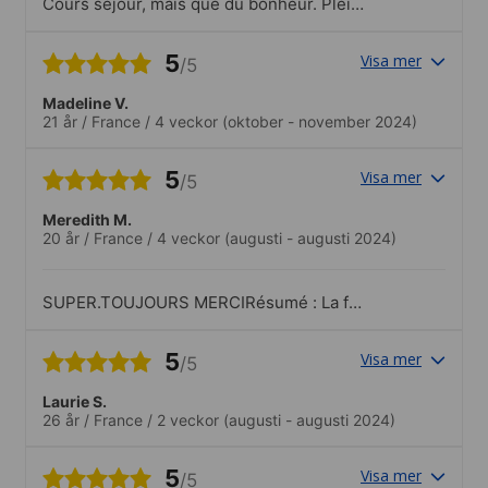
Cours séjour, mais que du bonheur. Plein
de belles rencontres.J'ai fait de superbes
activités et même quand il n'y avait plus
5
Visa mer
/5
de place, l'organisateur a toujours réussi
à trouver une solution
Madeline V.
21 år
/
France
/
4 veckor
(oktober - november 2024)
5
Visa mer
/5
Meredith M.
20 år
/
France
/
4 veckor
(augusti - augusti 2024)
SUPER.TOUJOURS MERCIRésumé : La fin
d'une belle aventure
5
Visa mer
/5
Laurie S.
26 år
/
France
/
2 veckor
(augusti - augusti 2024)
5
Visa mer
/5