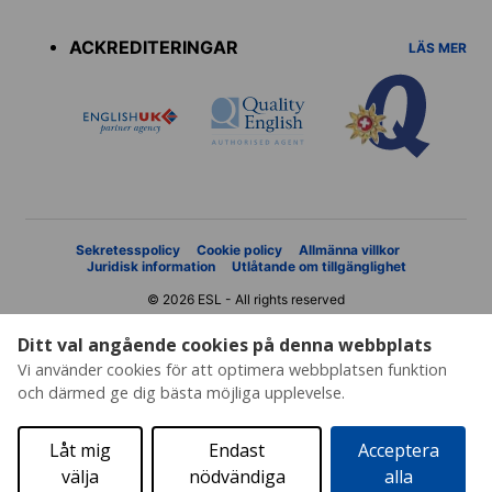
menu
ACKREDITERINGAR
LÄS MER
Sekretesspolicy
Cookie policy
Allmänna villkor
Juridisk information
Utlåtande om tillgänglighet
© 2026 ESL - All rights reserved
Ditt val angående cookies på denna webbplats
Vi använder cookies för att optimera webbplatsen funktion
och därmed ge dig bästa möjliga upplevelse.
Låt mig
Endast
Acceptera
välja
nödvändiga
alla