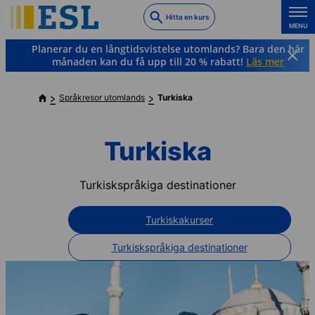
Skip
Hitta en kurs
to
MENU
main
Planerar du en långtidsvistelse utomlands? Bara den här
content
månaden kan du få upp till 20 % rabatt!
Läs mer
Språkresor utomlands
Turkiska
Turkiska
Turkiskspråkiga destinationer
Turkiskakurser
Turkiskspråkiga destinationer