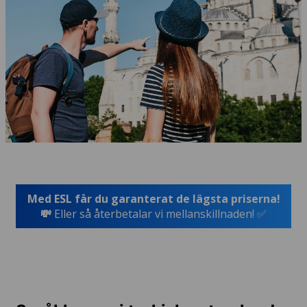
Med ESL får du garanterat de lägsta priserna!
💸
Eller så återbetalar vi mellanskillnaden! ✅