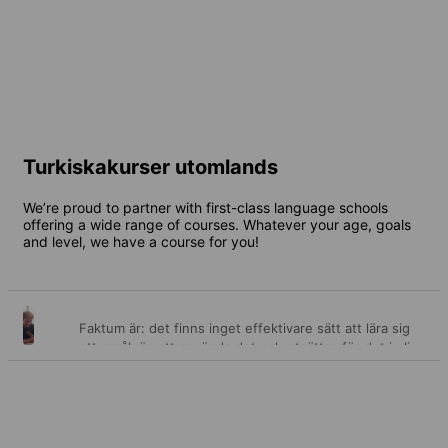
2 destinationer
Från
1 688 SEK
per vecka
Turkiskakurser utomlands
We’re proud to partner with first-class language schools
offering a wide range of courses. Whatever your age, goals
and level, we have a course for you!
Faktum är: det finns inget effektivare sätt att lära sig
Allmänna
ett språk än att använda det och utsättas för det i olika
sammanhang varje dag under en tid. Det här är just
kurser
vad våra allmänna kurser erbjuder dig - möjligheten att
få enastående språklektioner, samt oändliga
möjligheter att omsätta dina nya färdigheter i
praktiken. Och det är så du cementerar dina