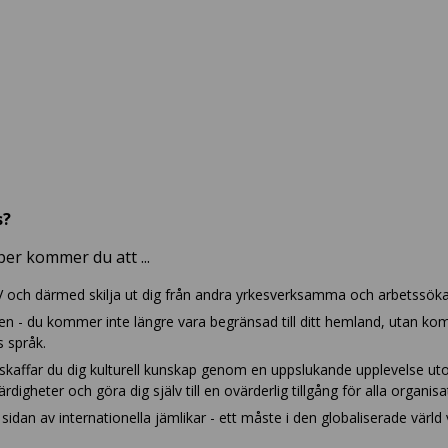
s?
er kommer du att ...
 CV och därmed skilja ut dig från andra yrkesverksamma och arbetssök
n - du kommer inte längre vara begränsad till ditt hemland, utan ko
 språk.
 skaffar du dig kulturell kunskap genom en uppslukande upplevelse u
ärdigheter och göra dig själv till en ovärderlig tillgång för alla organis
sidan av internationella jämlikar - ett måste i den globaliserade värld v