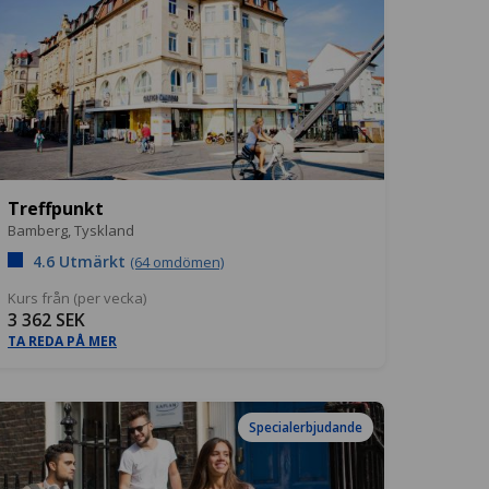
Treffpunkt
Bamberg,
Tyskland
4.6 Utmärkt
(64 omdömen)
Kurs från (per vecka)
3 362 SEK
TA REDA PÅ MER
Specialerbjudande