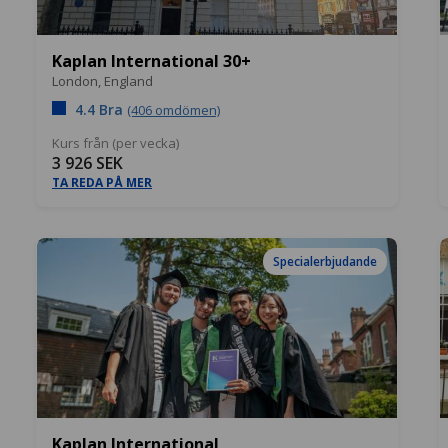
Kaplan International 30+
London,
England
4.4 Bra
(406 omdömen)
Kurs från (per vecka)
3 926 SEK
TA REDA PÅ MER
Specialerbjudande
Kaplan International