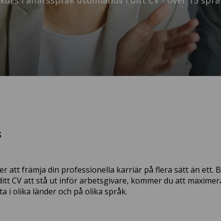
 kurs i affärsspråk utomlands i ditt CV - över 15 spr
s
r att främja din professionella karriär på flera sätt än ett. 
itt CV att stå ut inför arbetsgivare, kommer du att maximer
 i olika länder och på olika språk.