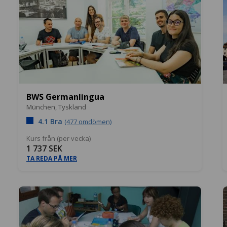
BWS Germanlingua
München,
Tyskland
4.1 Bra
(477 omdömen)
Kurs från (per vecka)
1 737 SEK
TA REDA PÅ MER