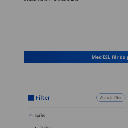
Med ESL får du 
Filter
Återställ filter
Språk
Tyska