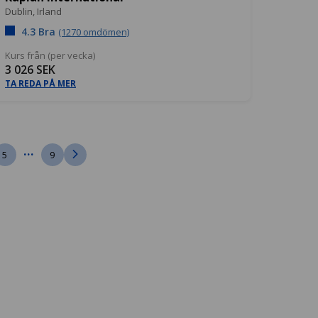
Dublin,
Irland
4.3 Bra
(1270 omdömen)
Kurs från (per vecka)
3 026 SEK
TA REDA PÅ MER
...
5
9