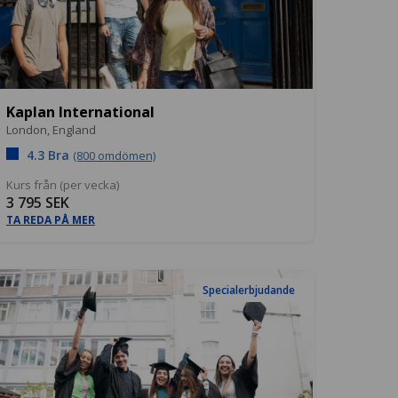
Kaplan International
London,
England
4.3 Bra
(800 omdömen)
Kurs från (per vecka)
3 795 SEK
TA REDA PÅ MER
Specialerbjudande