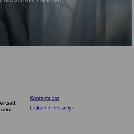
åk och 200 destinationer!
Kontakta oss
Bortsett
Ladda ner broschyr
a dina