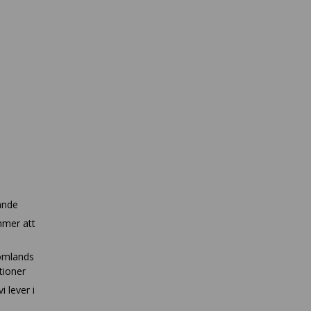
ande
mmer att
tomlands
ationer
i lever i