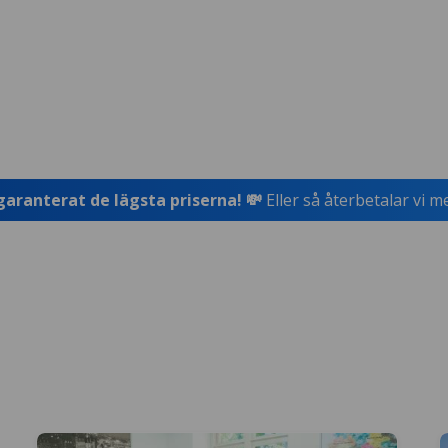
garanterat de lägsta priserna! 💸
Eller så återbetalar vi m