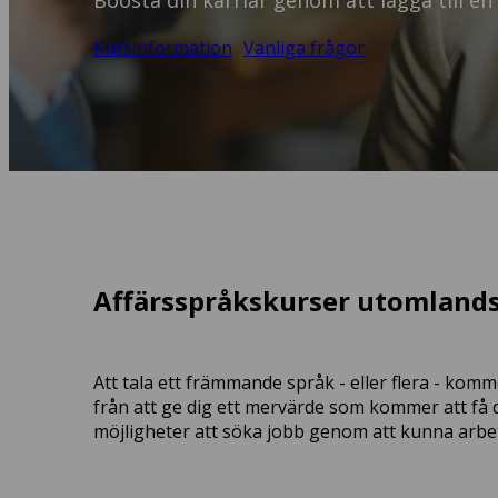
Boosta din karriär genom att lägga till en
Kursinformation
Vanliga frågor
Affärsspråkskurser utomland
Att tala ett främmande språk - eller flera - komme
från att ge dig ett mervärde som kommer att få d
möjligheter att söka jobb genom att kunna arbeta