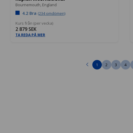
Bournemouth,
England
4.2 Bra
(234 omdömen)
Kurs från (per vecka)
2 879 SEK
TA REDA PÅ MER
1
2
3
4