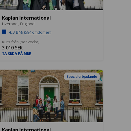
Kaplan International
Liverpool,
England
4.3 Bra
(594 omdömen)
Kurs från (per vecka)
3 010 SEK
TA REDA PÅ MER
Specialerbjudande
Kaplan International