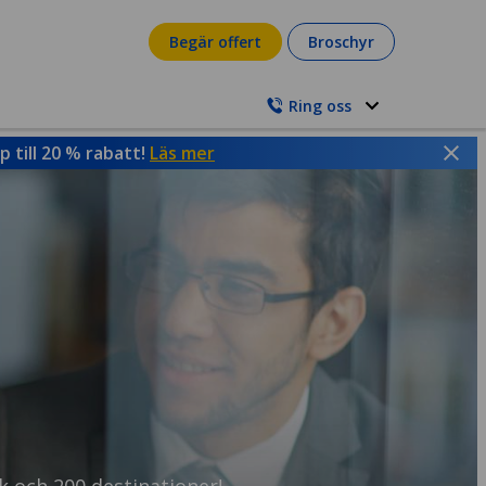
Begär offert
Broschyr
Ring oss
 till 20 % rabatt!
Läs mer