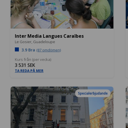
Inter Media Langues Caraïbes
Le Gosier,
Guadeloupe
3.9 Bra
(87 omdömen)
Kurs från (per vecka)
3 531 SEK
TA REDA PÅ MER
Specialerbjudande