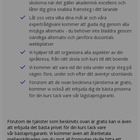
skolorna när det gäller akademisk excellens och
låter dig göra snabba framsteg i ditt lärande
Låt oss veta vilka dina mål är och våra
expertrådgivare kommer att guida dig genom alla
möjliga alternativ - du behöver inte bläddra genom
oändliga alternativ och jämföra dussintals
webbplatser
Vi hjälper till att organisera alla aspekter av din
språkresa, från rätt skola och kurs till ditt boende
Vi kommer att vara vid din sida under varje steg på
vägen: före, under och efter ditt äventyr utomlands
Förutom att de ovan beskrivna tjänsterna är gratis,
kommer vi också att erbjuda dig de bästa priserna
för din kurs tack vare vår lägstaprisgaranti.
Förutom de tjänster som beskrivits ovan är gratis kan vi även
att erbjuda det bästa priset för din kurs tack vare
vår bästaprisgaranti. Vi kommer även att återbetala
mellanskillnaden om du mot all förmodan skulle hitta ett