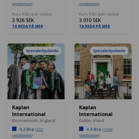
omdömen)
omdömen)
Kurs från (per vecka)
Kurs från (per vecka)
3 926 SEK
3 010 SEK
TA REDA PÅ MER
TA REDA PÅ MER
Specialerbjudande
Specialerbjudande
Kaplan
Kaplan
International
International
Bournemouth,
England
Dublin,
Irland
4.2 Bra
4.3 Bra
(232
(1269
omdömen)
omdömen)