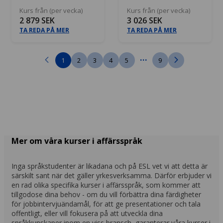
Kurs från (per vecka)
Kurs från (per vecka)
2 879 SEK
3 026 SEK
TA REDA PÅ MER
TA REDA PÅ MER
...
1
2
3
4
5
9
Mer om våra kurser i affärsspråk
Inga språkstudenter är likadana och på ESL vet vi att detta är
särskilt sant när det gäller yrkesverksamma. Därför erbjuder vi
en rad olika specifika kurser i affärsspråk, som kommer att
tillgodose dina behov - om du vill förbättra dina färdigheter
för jobbintervjuändamål, för att ge presentationer och tala
offentligt, eller vill fokusera på att utveckla dina
språkkunskaper inom en viss bransch, garanterar våra kurser i