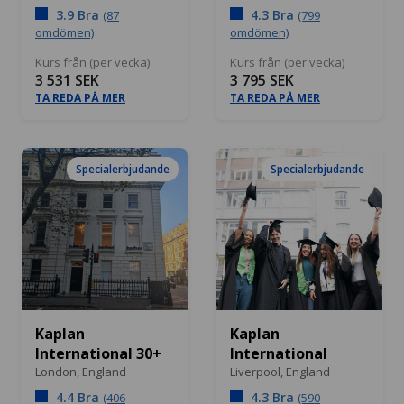
3.9 Bra
4.3 Bra
(87
(799
omdömen)
omdömen)
Kurs från (per vecka)
Kurs från (per vecka)
3 531 SEK
3 795 SEK
TA REDA PÅ MER
TA REDA PÅ MER
Specialerbjudande
Specialerbjudande
Kaplan
Kaplan
International 30+
International
London,
England
Liverpool,
England
4.4 Bra
4.3 Bra
(406
(590