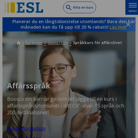
Skip
Hitta en kurs
MENU
to
main
Planerar du en långtidsvistelse utomlands? Bara den här
content
månaden kan du få upp till 20 % rabatt!
Läs mer
Kurstyper
Vuxna (16+)
Språkkurs för affärslivet
Affärsspråk
Boosta din karriär genom att lägga till en kurs i
affärsspråk utomlands i ditt CV - över 15 språk och
200 destinationer!
Kursinformation