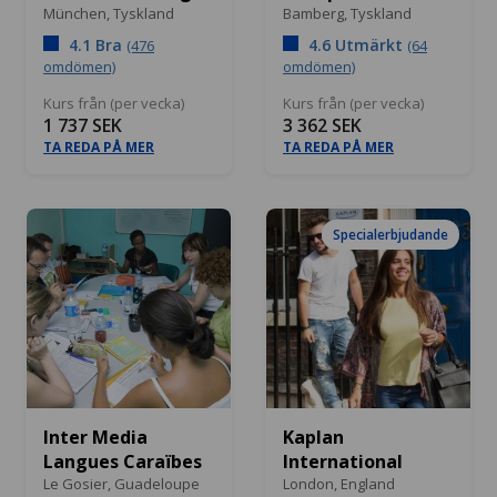
München,
Tyskland
Bamberg,
Tyskland
4.1 Bra
4.6 Utmärkt
(476
(64
omdömen)
omdömen)
Kurs från (per vecka)
Kurs från (per vecka)
1 737 SEK
3 362 SEK
TA REDA PÅ MER
TA REDA PÅ MER
Specialerbjudande
Inter Media
Kaplan
Langues Caraïbes
International
Le Gosier,
Guadeloupe
London,
England