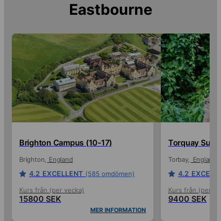
Eastbourne
Brighton Campus (10-17)
Torquay Summe
Brighton
England
Torbay
England
4.2
EXCELLENT
4.2
EXCELL
(585 omdömen)
Kurs från (per vecka)
Kurs från (per ve
15800 SEK
9400 SEK
MER INFORMATION