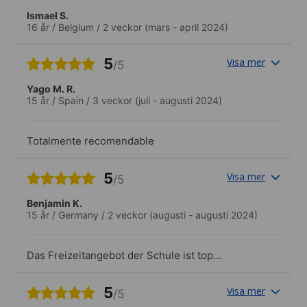
Ismael S.
16 år
/
Belgium
/
2 veckor
(mars - april 2024)
5
Visa mer
/5
Yago M. R.
15 år
/
Spain
/
3 veckor
(juli - augusti 2024)
Totalmente recomendable
5
Visa mer
/5
Benjamin K.
15 år
/
Germany
/
2 veckor
(augusti - augusti 2024)
Das Freizeitangebot der Schule ist top
und es sehr viel Abwechslung mit dabei.
5
Visa mer
/5