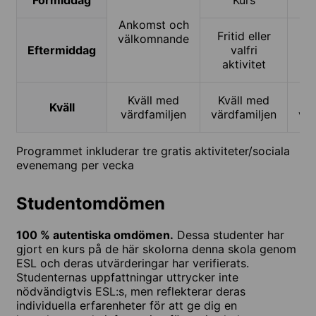
Förmiddag
Kurs
Ankomst och
Fritid eller
välkomnande
Eftermiddag
valfri
Ni
aktivitet
Kväll med
Kväll med
K
Kväll
värdfamiljen
värdfamiljen
vär
Programmet inkluderar tre gratis aktiviteter/sociala
evenemang per vecka
Studentomdömen
100 % autentiska omdömen.
Dessa studenter har
gjort en kurs på de här skolorna denna skola genom
ESL och deras utvärderingar har verifierats.
Studenternas uppfattningar uttrycker inte
nödvändigtvis ESL:s, men reflekterar deras
individuella erfarenheter för att ge dig en