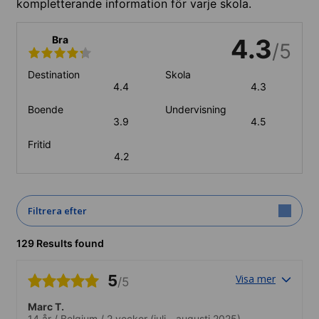
kompletterande information för varje skola.
Bra
4.3
/5
Destination
Skola
4.4
4.3
Boende
Undervisning
3.9
4.5
Fritid
4.2
Filtrera efter
129 Results found
5
Visa mer
/5
Marc T.
14 år
/
Belgium
/
2 veckor
(juli - augusti 2025)