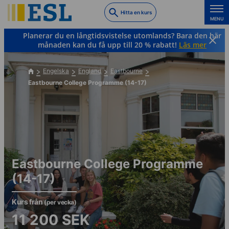
Skip
Hitta en kurs
to
MENU
main
Planerar du en långtidsvistelse utomlands? Bara den här
content
månaden kan du få upp till 20 % rabatt!
Läs mer
Engelska
England
Eastbourne
Eastbourne College Programme (14-17)
Eastbourne College Programme
(14-17)
Kurs från
(per vecka)
11 200
SEK