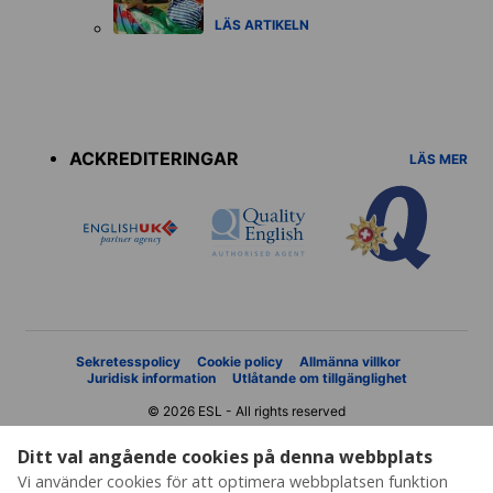
LÄS ARTIKELN
Accreditations
menu
ACKREDITERINGAR
LÄS MER
Sekretesspolicy
Cookie policy
Allmänna villkor
Juridisk information
Utlåtande om tillgänglighet
© 2026 ESL - All rights reserved
Ditt val angående cookies på denna webbplats
Vi använder cookies för att optimera webbplatsen funktion