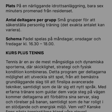
Plats
På en närliggande idrottsanläggning, bara sex
minuters promenad från residenset.
Antal deltagare per grupp
Små grupper för att
säkerställa personlig träning (det exakta antalet kan
variera).
Schema
Padel spelas på måndagar, onsdagar och
fredagar kl. 16.30 – 18.00.
KURS PLUS TENNIS
Tennis är en av de mest mångsidiga och dynamiska
sporterna, där skicklighet, strategi och fysisk
kondition kombineras. Detta program ger deltagarna
möjlighet att utveckla sitt spel, från att bemästra
grundläggande slag till att finslipa avancerade
tekniker, samtidigt som de lär sig ett nytt språk. Med
erfarna tränare som guidar dem varje steg på vägen
kommer deltagarna att förbättra sina servar, slag
och rörelser på banan, samtidigt som de har roligt i
en stödjande och energisk miljö. Vem vet? Kanske
finns nästa tennisstjärna bland våra elever!