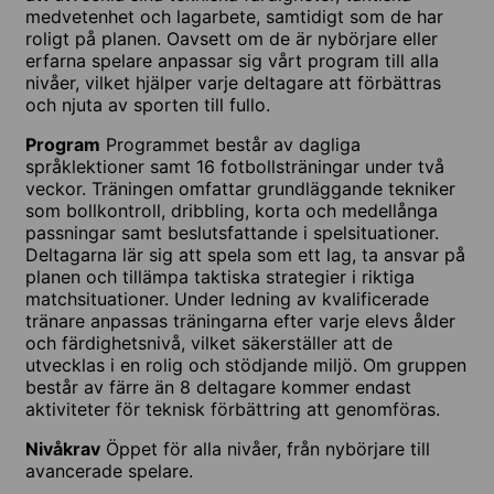
medvetenhet och lagarbete, samtidigt som de har
roligt på planen. Oavsett om de är nybörjare eller
erfarna spelare anpassar sig vårt program till alla
nivåer, vilket hjälper varje deltagare att förbättras
och njuta av sporten till fullo.
Program
Programmet består av dagliga
språklektioner samt 16 fotbollsträningar under två
veckor. Träningen omfattar grundläggande tekniker
som bollkontroll, dribbling, korta och medellånga
passningar samt beslutsfattande i spelsituationer.
Deltagarna lär sig att spela som ett lag, ta ansvar på
planen och tillämpa taktiska strategier i riktiga
matchsituationer. Under ledning av kvalificerade
tränare anpassas träningarna efter varje elevs ålder
och färdighetsnivå, vilket säkerställer att de
utvecklas i en rolig och stödjande miljö. Om gruppen
består av färre än 8 deltagare kommer endast
aktiviteter för teknisk förbättring att genomföras.
Nivåkrav
Öppet för alla nivåer, från nybörjare till
avancerade spelare.