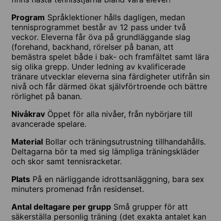
Program
Språklektioner hålls dagligen, medan
tennisprogrammet består av 12 pass under två
veckor. Eleverna får öva på grundläggande slag
(forehand, backhand, rörelser på banan, att
bemästra spelet både i bak- och framfältet samt lära
sig olika grepp. Under ledning av kvalificerade
tränare utvecklar eleverna sina färdigheter utifrån sin
nivå och får därmed ökat självförtroende och bättre
rörlighet på banan.
Nivåkrav
Öppet för alla nivåer, från nybörjare till
avancerade spelare.
Material
Bollar och träningsutrustning tillhandahålls.
Deltagarna bör ta med sig lämpliga träningskläder
och skor samt tennisracketar.
Plats
På en närliggande idrottsanläggning, bara sex
minuters promenad från residenset.
Antal deltagare per grupp
Små grupper för att
säkerställa personlig träning (det exakta antalet kan