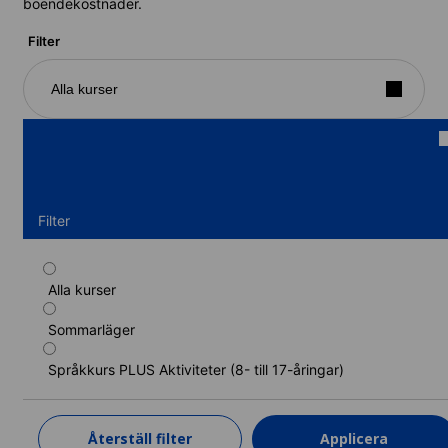
boendekostnader.
Filter
Alla kurser
Filter
Alla kurser
Standardprogram i spanska (residens) (12-
17 år)
Sommarläger
Kurslängd: 1 - 6 veckor
Språkkurs PLUS Aktiviteter (8- till 17-åringar)
Nivåer: Nybörjare till Närra modersmålet (C2)
1 vecka
från
15 500 SEK
Återställ filter
Applicera