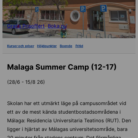
Gratis Prisoffert
Boka nu
Kurser och priser
Höjdpunkter
Boende
Fritid
Malaga Summer Camp (12-17)
(28/6 - 15/8 26)
Skolan har ett utmärkt läge på campusområdet vid
ett av de mest kända studentbostadsområdena i
Málaga: Residencia Universitaria Teatinos (RUT). Den
ligger i hjärtat av Málagas universitetsområde, bara
20 minuter från stadens centrum. Det förmånliga