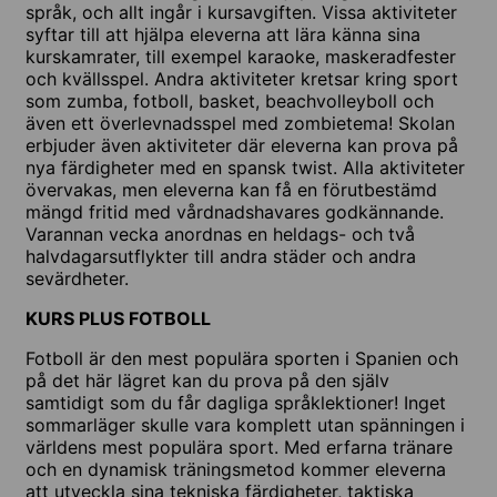
språk, och allt ingår i kursavgiften. Vissa aktiviteter
syftar till att hjälpa eleverna att lära känna sina
kurskamrater, till exempel karaoke, maskeradfester
och kvällsspel. Andra aktiviteter kretsar kring sport
som zumba, fotboll, basket, beachvolleyboll och
även ett överlevnadsspel med zombietema! Skolan
erbjuder även aktiviteter där eleverna kan prova på
nya färdigheter med en spansk twist. Alla aktiviteter
övervakas, men eleverna kan få en förutbestämd
mängd fritid med vårdnadshavares godkännande.
Varannan vecka anordnas en heldags- och två
halvdagarsutflykter till andra städer och andra
sevärdheter.
KURS PLUS FOTBOLL
Fotboll är den mest populära sporten i Spanien och
på det här lägret kan du prova på den själv
samtidigt som du får dagliga språklektioner! Inget
sommarläger skulle vara komplett utan spänningen i
världens mest populära sport. Med erfarna tränare
och en dynamisk träningsmetod kommer eleverna
att utveckla sina tekniska färdigheter, taktiska