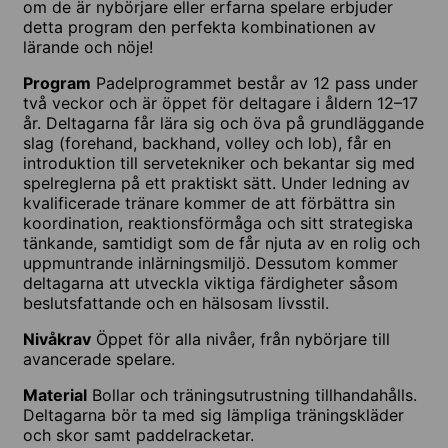
om de är nybörjare eller erfarna spelare erbjuder
detta program den perfekta kombinationen av
lärande och nöje!
Program
Padelprogrammet består av 12 pass under
två veckor och är öppet för deltagare i åldern 12–17
år. Deltagarna får lära sig och öva på grundläggande
slag (forehand, backhand, volley och lob), får en
introduktion till servetekniker och bekantar sig med
spelreglerna på ett praktiskt sätt. Under ledning av
kvalificerade tränare kommer de att förbättra sin
koordination, reaktionsförmåga och sitt strategiska
tänkande, samtidigt som de får njuta av en rolig och
uppmuntrande inlärningsmiljö. Dessutom kommer
deltagarna att utveckla viktiga färdigheter såsom
beslutsfattande och en hälsosam livsstil.
Nivåkrav
Öppet för alla nivåer, från nybörjare till
avancerade spelare.
Material
Bollar och träningsutrustning tillhandahålls.
Deltagarna bör ta med sig lämpliga träningskläder
och skor samt paddelracketar.