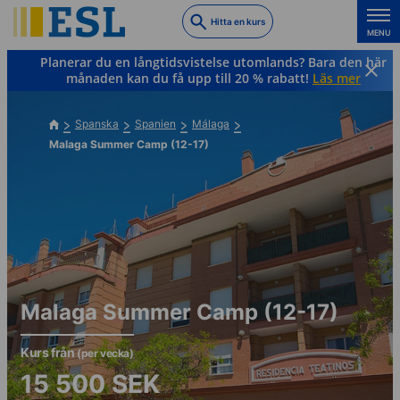
Skip
Hitta en kurs
to
MENU
main
Planerar du en långtidsvistelse utomlands? Bara den här
content
månaden kan du få upp till 20 % rabatt!
Läs mer
Spanska
Spanien
Málaga
Malaga Summer Camp (12-17)
Malaga Summer Camp (12-17)
Kurs från
(per vecka)
15 500
SEK