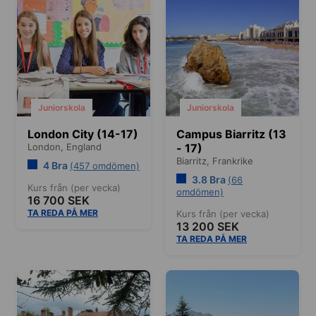
Juniorskola
Juniorskola
London City (14-17)
Campus Biarritz (13
London,
England
- 17)
Biarritz,
Frankrike
4 Bra
(457 omdömen)
3.8 Bra
(66
Kurs från (per vecka)
omdömen)
16 700 SEK
TA REDA PÅ MER
Kurs från (per vecka)
13 200 SEK
TA REDA PÅ MER