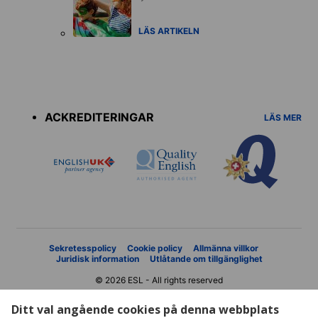
LÄS ARTIKELN
Accreditations
menu
ACKREDITERINGAR
LÄS MER
Sekretesspolicy
Cookie policy
Allmänna villkor
Juridisk information
Utlåtande om tillgänglighet
© 2026 ESL - All rights reserved
Ditt val angående cookies på denna webbplats