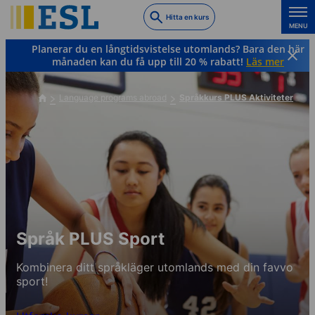
Skip
Hitta en kurs
to
MENU
main
Planerar du en långtidsvistelse utomlands? Bara den här
content
månaden kan du få upp till 20 % rabatt!
Läs mer
Language programs abroad
Språkkurs PLUS Aktiviteter
Språk PLUS Sport
Kombinera ditt språkläger utomlands med din favvo
sport!