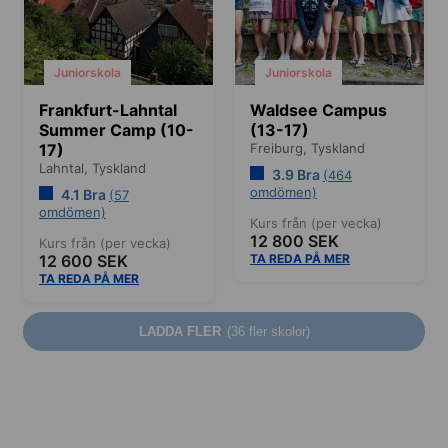
Juniorskola
Juniorskola
Frankfurt-Lahntal
Waldsee Campus
Summer Camp (10-
(13-17)
17)
Freiburg,
Tyskland
Lahntal,
Tyskland
3.9 Bra
(464
omdömen)
4.1 Bra
(57
omdömen)
Kurs från (per vecka)
12 800 SEK
Kurs från (per vecka)
12 600 SEK
TA REDA PÅ MER
TA REDA PÅ MER
LADDA FLER
(36 fler skolor)