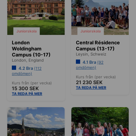
Juniorskola
Juniorskola
London
Central Résidence
Woldingham
Campus (13-17)
Campus (10-17)
Leysin,
Schweiz
London,
England
4.1 Bra
(92
omdömen)
4.2 Bra
(112
omdömen)
Kurs från (per vecka)
21 230 SEK
Kurs från (per vecka)
15 300 SEK
TA REDA PÅ MER
TA REDA PÅ MER