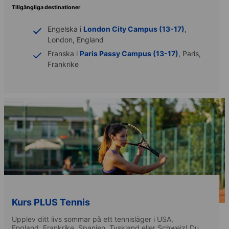
Tillgängliga destinationer
Engelska i
London City Campus (13-17)
,
London, England
Franska i
Paris Passy Campus (13-17)
, Paris,
Frankrike
Kurs PLUS Tennis
Upplev ditt livs sommar på ett tennisläger i USA,
England, Frankrike, Spanien, Tyskland eller Schweiz! Du