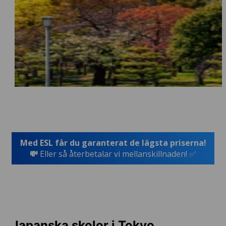
Med ESL får du garanterat de lägsta priserna!
💸
Eller så återbetalar vi mellanskillnaden! ✅
Japanska skolor i Tokyo