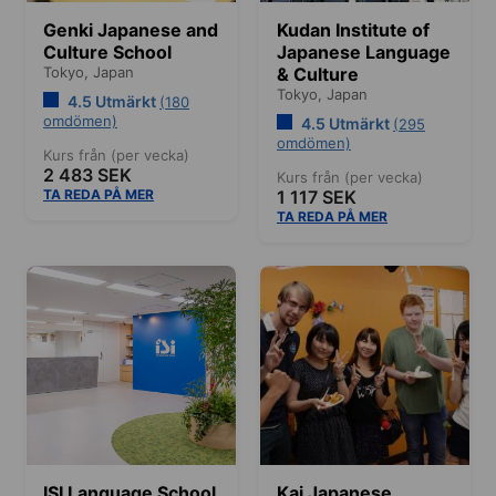
Genki Japanese and
Kudan Institute of
Culture School
Japanese Language
Tokyo,
Japan
& Culture
Tokyo,
Japan
4.5 Utmärkt
(180
omdömen)
4.5 Utmärkt
(295
omdömen)
Kurs från (per vecka)
2 483 SEK
Kurs från (per vecka)
TA REDA PÅ MER
1 117 SEK
TA REDA PÅ MER
ISI Language School
Kai Japanese