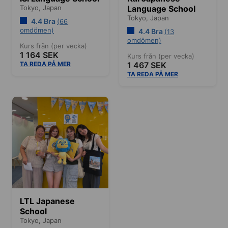
Tokyo,
Japan
Language School
Tokyo,
Japan
4.4 Bra
(66
omdömen)
4.4 Bra
(13
omdömen)
Kurs från (per vecka)
1 164 SEK
Kurs från (per vecka)
TA REDA PÅ MER
1 467 SEK
TA REDA PÅ MER
LTL Japanese
School
Tokyo,
Japan