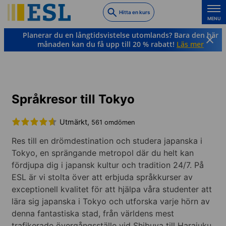
Skip
Hitta en kurs
to
MENU
main
Planerar du en långtidsvistelse utomlands? Bara den här
content
månaden kan du få upp till 20 % rabatt!
Läs mer
Japanska
Japan
Tokyo
Språkresor till Tokyo
Utmärkt,
561 omdömen
Res till en drömdestination och studera japanska i
Tokyo, en sprängande metropol där du helt kan
fördjupa dig i japansk kultur och tradition 24/7. På
ESL är vi stolta över att erbjuda språkkurser av
exceptionell kvalitet för att hjälpa våra studenter att
lära sig japanska i Tokyo och utforska varje hörn av
denna fantastiska stad, från världens mest
trafikerade övergångsställe vid Shibuya till Harajuku,