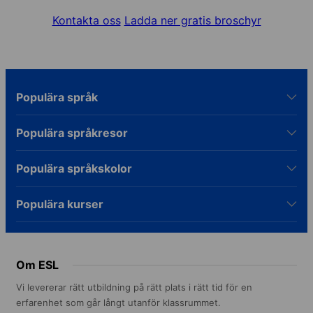
Kontakta oss
Ladda ner gratis broschyr
Populära språk
Populära språkresor
Populära språkskolor
Populära kurser
Om ESL
Vi levererar rätt utbildning på rätt plats i rätt tid för en
erfarenhet som går långt utanför klassrummet.