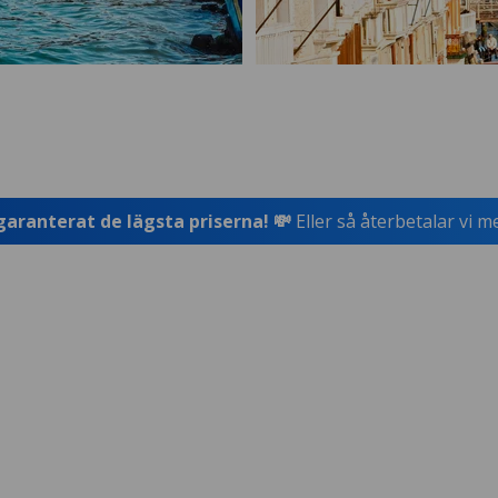
garanterat de lägsta priserna! 💸
Eller så återbetalar vi m