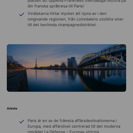
platsen att uppleva Frankrikes överdådiga historia på
din franska språkresa till Paris!
Vinälskarna hittar mycket att njuta av i den
omgivande regionen, från Loiredalens utsökta viner
till det berömda champagnedistriktet.
Arbete
Paris är en av de främsta affärsdestinationerna i
Europa, med affärslivet centrerad till det moderna
området La Défense - Europas största