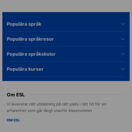
Populära språk
Populära språkresor
Populära språkskolor
Populära kurser
Om ESL
Vi levererar rätt utbildning på rätt plats i rätt tid för en
erfarenhet som går långt utanför klassrummet.
OM ESL