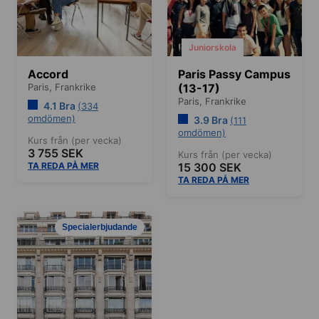
Juniorskola
Accord
Paris Passy Campus
Paris,
Frankrike
(13-17)
Paris,
Frankrike
4.1 Bra
(334
omdömen)
3.9 Bra
(111
omdömen)
Kurs från (per vecka)
3 755 SEK
Kurs från (per vecka)
TA REDA PÅ MER
15 300 SEK
TA REDA PÅ MER
Specialerbjudande