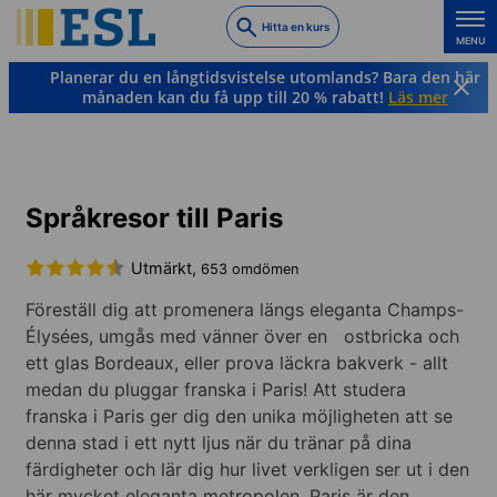
Skip
Hitta en kurs
to
MENU
main
Planerar du en långtidsvistelse utomlands? Bara den här
content
månaden kan du få upp till 20 % rabatt!
Läs mer
Franska
Frankrike
Paris
Språkresor till Paris
Utmärkt,
653 omdömen
Föreställ dig att promenera längs eleganta Champs-
Élysées, umgås med vänner över en ostbricka och
ett glas Bordeaux, eller prova läckra bakverk - allt
medan du pluggar franska i Paris! Att studera
franska i Paris ger dig den unika möjligheten att se
denna stad i ett nytt ljus när du tränar på dina
färdigheter och lär dig hur livet verkligen ser ut i den
här mycket eleganta metropolen. Paris är den