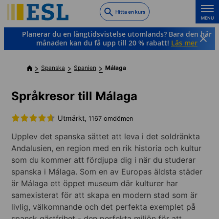
Skip
Hitta en kurs
to
MENU
main
Planerar du en långtidsvistelse utomlands? Bara den här
content
månaden kan du få upp till 20 % rabatt!
Läs mer
Spanska
Spanien
Málaga
Språkresor till Málaga
Utmärkt,
1167 omdömen
Upplev det spanska sättet att leva i det soldränkta
Andalusien, en region med en rik historia och kultur
som du kommer att fördjupa dig i när du studerar
spanska i Málaga. Som en av Europas äldsta städer
är Málaga ett öppet museum där kulturer har
samexisterat för att skapa en modern stad som är
livlig, välkomnande och det perfekta exemplet på
spansk gästfrihet - den perfekta miljön för att