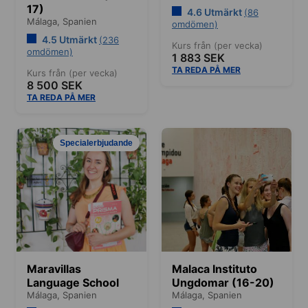
17)
4.6 Utmärkt
(86
Málaga,
Spanien
omdömen)
4.5 Utmärkt
(236
Kurs från (per vecka)
omdömen)
1 883 SEK
TA REDA PÅ MER
Kurs från (per vecka)
8 500 SEK
TA REDA PÅ MER
Specialerbjudande
Maravillas
Malaca Instituto
Language School
Ungdomar (16-20)
Málaga,
Spanien
Málaga,
Spanien