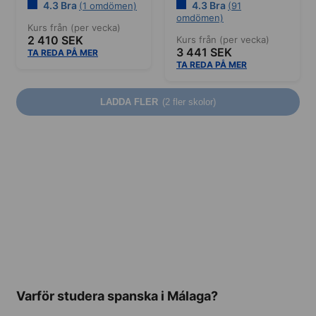
4.3 Bra
4.3 Bra
(1 omdömen)
(91
omdömen)
Kurs från (per vecka)
2 410 SEK
Kurs från (per vecka)
3 441 SEK
TA REDA PÅ MER
TA REDA PÅ MER
LADDA FLER
(2 fler skolor)
Varför studera spanska i Málaga?