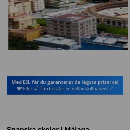
Med ESL får du garanterat de lägsta priserna!
💸
Eller så återbetalar vi mellanskillnaden! ✅
Spanska skolor i Málaga