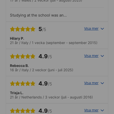
17 år
/
Wales
/
2 veckor
(juli - augusti 2025)
Studying at the school was an
unforgettable experience, not only have I
improved my spanish but I’ve met so
5
Visa mer
/5
many new people from all over the world.
The school’s location is great, after
Hilary P.
classes it was easy for me to get to the
21 år
/
Italy
/
1 vecka
(september - september 2015)
centre or travel to cities close by to
spend time exploring..I really enjoyed the
activities that I took part in, especially the
4.9
Visa mer
/5
excursions.
Rebecca B.
16 år
/
Italy
/
2 veckor
(juni - juli 2025)
4.9
Visa mer
/5
Trisja L.
21 år
/
Netherlands
/
3 veckor
(juli - augusti 2016)
4.9
Visa mer
/5