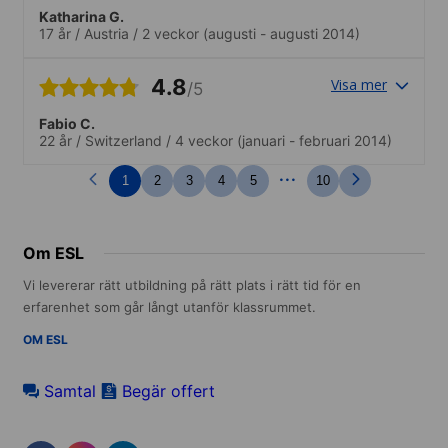
mycket roliga utflykter och aktiviteter
Katharina G.
som skolan ordnade runt om i staden.
17 år
/
Austria
/
2 veckor
(augusti - augusti 2014)
4.8
Visa mer
/5
Fabio C.
22 år
/
Switzerland
/
4 veckor
(januari - februari 2014)
...
1
2
3
4
5
10
Om ESL
Vi levererar rätt utbildning på rätt plats i rätt tid för en
erfarenhet som går långt utanför klassrummet.
OM ESL
Samtal
Begär offert