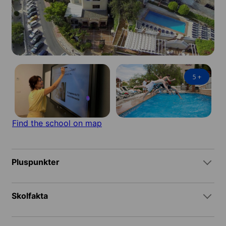
5
+
Find the school on map
Pluspunkter
Skolfakta