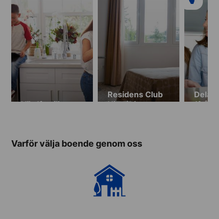
Residens Club
Delad 
Värdfamilj
Hispánico
(från 
vecka
Varför välja boende genom oss