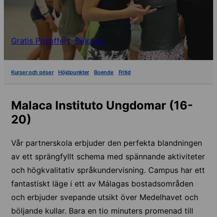
Gratis Prisoffert
Boka nu
Kurser och priser
Höjdpunkter
Boende
Fritid
Malaca Instituto Ungdomar (16-
20)
Vår partnerskola erbjuder den perfekta blandningen
av ett sprängfyllt schema med spännande aktiviteter
och högkvalitativ språkundervisning. Campus har ett
fantastiskt läge i ett av Málagas bostadsområden
och erbjuder svepande utsikt över Medelhavet och
böljande kullar. Bara en tio minuters promenad till