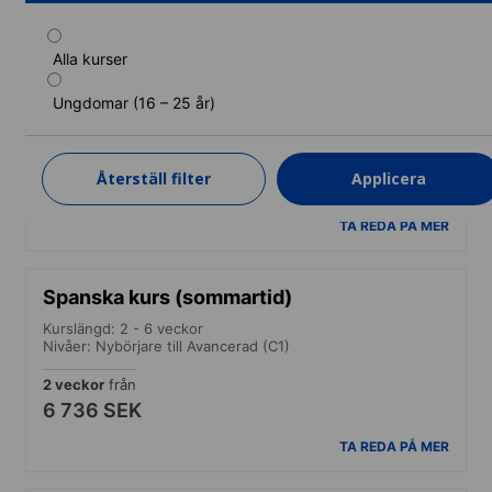
Alla kurser
Spanska kurs (fjädra)
Ungdomar (16 – 25 år)
Kurslängd: 1 - 2 veckor
Nivåer: Nybörjare till Avancerad (C1)
1 vecka
från
Återställ filter
Applicera
4 225 SEK
TA REDA PÅ MER
Spanska kurs (sommartid)
Kurslängd: 2 - 6 veckor
Nivåer: Nybörjare till Avancerad (C1)
2 veckor
från
6 736 SEK
TA REDA PÅ MER