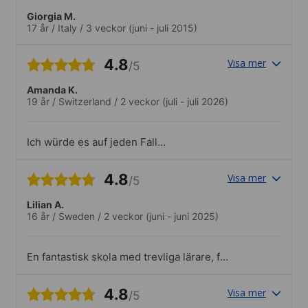
Giorgia M.
17 år
/
Italy
/
3 veckor
(juni - juli 2015)
4.8
Visa mer
/5
Amanda K.
19 år
/
Switzerland
/
2 veckor
(juli - juli 2026)
Ich würde es auf jeden Fall
weiterempfehlen, es hat mir an nichts
gefehlt. Ich war nur etwas verwirrt, weil
4.8
Visa mer
/5
ich dachte es gäbe eine Küche zur freien
Verwendung, aber vielleicht habe ich
Lilian A.
auch etwas falsch verstanden 🤷🏼‍♀️.Die
16 år
/
Sweden
/
2 veckor
(juni - juni 2025)
Angebote waren sehr gut organisiert, das
es cool :)
En fantastisk skola med trevliga lärare, fin
pool, mysigt café och resurang och nära
tillgång till både bra restauranger,
4.8
Visa mer
/5
stränder och till centrum. Det fanns även