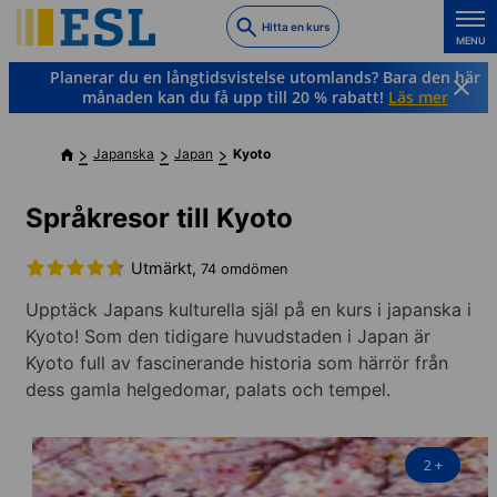
Skip
Hitta en kurs
to
MENU
main
Planerar du en långtidsvistelse utomlands? Bara den här
content
månaden kan du få upp till 20 % rabatt!
Läs mer
Japanska
Japan
Kyoto
Språkresor till Kyoto
Utmärkt,
74 omdömen
Upptäck Japans kulturella själ på en kurs i japanska i
Kyoto! Som den tidigare huvudstaden i Japan är
Kyoto full av fascinerande historia som härrör från
dess gamla helgedomar, palats och tempel.
2
+