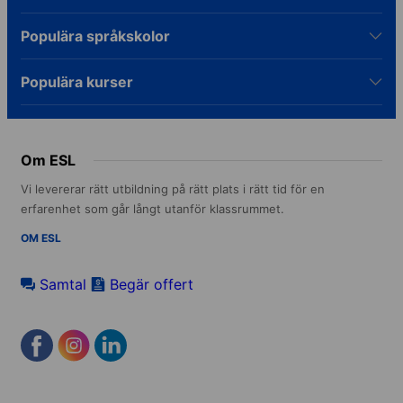
Populära språkskolor
Populära kurser
Om ESL
Vi levererar rätt utbildning på rätt plats i rätt tid för en
erfarenhet som går långt utanför klassrummet.
OM ESL
Samtal
Begär offert
Footer