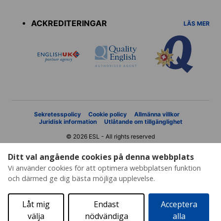
Accreditations
menu
ACKREDITERINGAR
LÄS MER
Sekretesspolicy
Cookie policy
Allmänna villkor
Juridisk information
Utlåtande om tillgänglighet
© 2026 ESL - All rights reserved
Ditt val angående cookies på denna webbplats
Vi använder cookies för att optimera webbplatsen funktion
och därmed ge dig bästa möjliga upplevelse.
Låt mig
Endast
Acceptera
välja
nödvändiga
alla