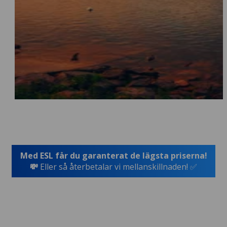
Med ESL får du garanterat de lägsta priserna!
💸
Eller så återbetalar vi mellanskillnaden! ✅