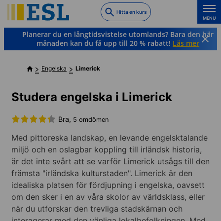
Skip
Hitta en kurs
to
MENU
main
Planerar du en långtidsvistelse utomlands? Bara den här
content
månaden kan du få upp till 20 % rabatt!
Läs mer
Engelska
Limerick
Studera engelska i Limerick
Bra,
5 omdömen
Med pittoreska landskap, en levande engelsktalande
miljö och en oslagbar koppling till irländsk historia,
är det inte svårt att se varför Limerick utsågs till den
främsta "irländska kulturstaden". Limerick är den
idealiska platsen för fördjupning i engelska, oavsett
om den sker i en av våra skolor av världsklass, eller
när du utforskar den trevliga stadskärnan och
interagerar med den vänliga lokalbefolkningen. Med