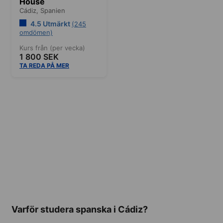
House
Cádiz,
Spanien
4.5 Utmärkt
(245
omdömen)
Kurs från (per vecka)
1 800 SEK
TA REDA PÅ MER
Varför studera spanska i Cádiz?