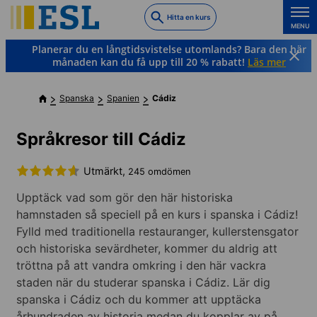
Skip
Hitta en kurs
to
MENU
main
Planerar du en långtidsvistelse utomlands? Bara den här
content
månaden kan du få upp till 20 % rabatt!
Läs mer
Spanska
Spanien
Cádiz
Språkresor till Cádiz
Utmärkt,
245 omdömen
Upptäck vad som gör den här historiska
hamnstaden så speciell på en kurs i spanska i Cádiz!
Fylld med traditionella restauranger, kullerstensgator
och historiska sevärdheter, kommer du aldrig att
tröttna på att vandra omkring i den här vackra
staden när du studerar spanska i Cádiz. Lär dig
spanska i Cádiz och du kommer att upptäcka
århundraden av historia medan du kopplar av på