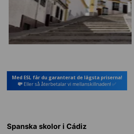
Med ESL får du garanterat de lägsta priserna!
💸
Eller så återbetalar vi mellanskillnaden! ✅
Spanska skolor i Cádiz