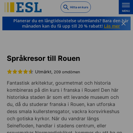
Skip
Hitta en kurs
to
MENU
main
Planerar du en långtidsvistelse utomlands? Bara den här
content
månaden kan du få upp till 20 % rabatt!
Läs mer
Franska
Frankrike
Rouen
Språkresor till Rouen
Utmärkt,
209 omdömen
Fantastisk arkitektur, gourmetmat och historia
kombineras på din kurs i franska i Rouen! Den här
historiska staden är som ett levande museum och
du, då du studerar franska i Rouen, kan utforska
dess smala kullerstensgator, vackra korsvirkeshus
och gotiska kyrkor. När du vandrar längs
Seinefloden, handlar i stadens centrum, eller
provsmakar Normandieköket, kommer du att ha en