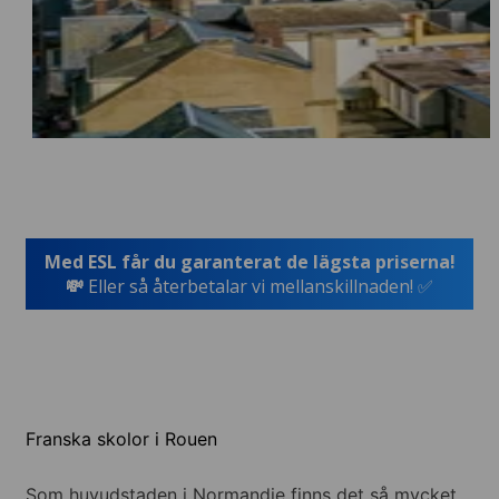
Med ESL får du garanterat de lägsta priserna!
💸
Eller så återbetalar vi mellanskillnaden! ✅
Franska skolor i Rouen
Som huvudstaden i Normandie finns det så mycket