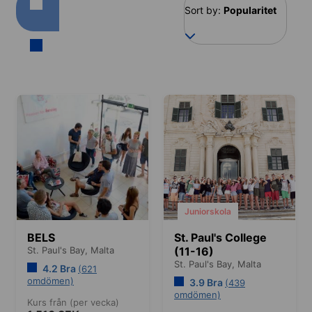
Sort by:
Popularitet
Juniorskola
BELS
St. Paul's College
St. Paul's Bay,
Malta
(11-16)
St. Paul's Bay,
Malta
4.2 Bra
(621
omdömen)
3.9 Bra
(439
omdömen)
Kurs från (per vecka)