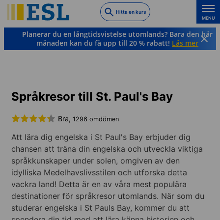
Skip
Hitta en kurs
to
MENU
main
Planerar du en långtidsvistelse utomlands? Bara den här
content
månaden kan du få upp till 20 % rabatt!
Läs mer
Engelska
Malta
St. Paul’s Bay
Språkresor till St. Paul's Bay
Bra,
1296 omdömen
Att lära dig engelska i St Paul's Bay erbjuder dig
chansen att träna din engelska och utveckla viktiga
språkkunskaper under solen, omgiven av den
idylliska Medelhavslivsstilen och utforska detta
vackra land! Detta är en av våra mest populära
destinationer för språkresor utomlands. När som du
studerar engelska i St Pauls Bay, kommer du att
spendera din tid med att lära känna historien och