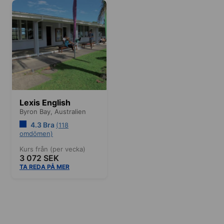
Lexis English
Byron Bay,
Australien
4.3 Bra
(118
omdömen)
Kurs från (per vecka)
3 072 SEK
TA REDA PÅ MER