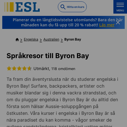
Skip
Hitta en kurs
to
MENU
main
Planerar du en långtidsvistelse utomlands? Bara den här
content
månaden kan du få upp till 20 % rabatt!
Läs mer
Engelska
Australien
Byron Bay
Språkresor till Byron Bay
Utmärkt,
118 omdömen
Ta fram din äventyrslusta när du studerar engelska i
Byron Bay! Surfare, backpackers, artister och
musiker blandar sig i denna vackra strandstad, och
om du pluggar engelska i Byron Bay är du alltid den
första som hälsar Aussie-soluppgången på
östkusten. Våra kurser i engelska i Byron Bay är så
nära paradiset du kan komma - vågor smeker de
gyllene sandstränderna, kristallklart vatten möter