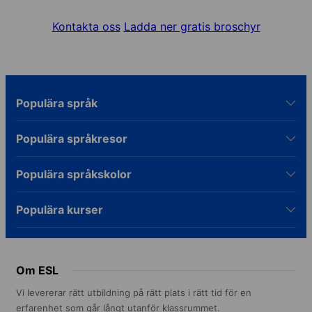
Kontakta oss
Ladda ner gratis broschyr
Populära språk
Populära språkresor
Populära språkskolor
Populära kurser
Om ESL
Vi levererar rätt utbildning på rätt plats i rätt tid för en
erfarenhet som går långt utanför klassrummet.