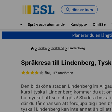
Skip
to
Hitta en kurs
main
content
Main
Språkresor utomlands
Kurstyper
Om ESL
navigation
Planerar du en långt
Tyska
Tyskland
Lindenberg
Språkresa till Lindenberg, Tys
Bra,
117 omdömen
Den bildsköna staden Lindenberg im Allgäu ä
kurs i tyska i Lindenberg kommer du att om
ha mycket att se och göra! Studera tyska i 
där du får chansen att fördjupa dig i den 
tyska i Lindenberg kan inte annat än bli ett