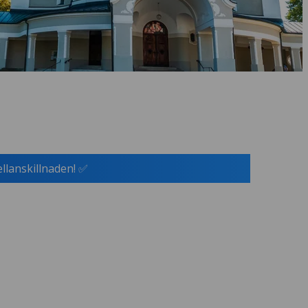
ellanskillnaden! ✅