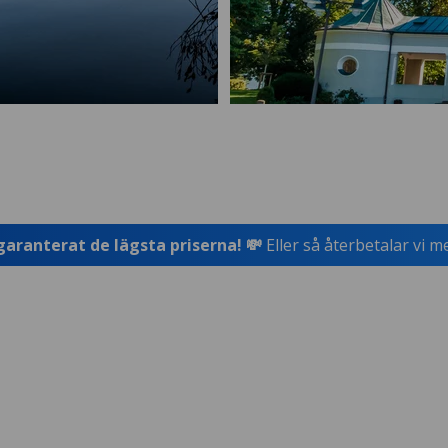
garanterat de lägsta priserna! 💸
Eller så återbetalar vi m