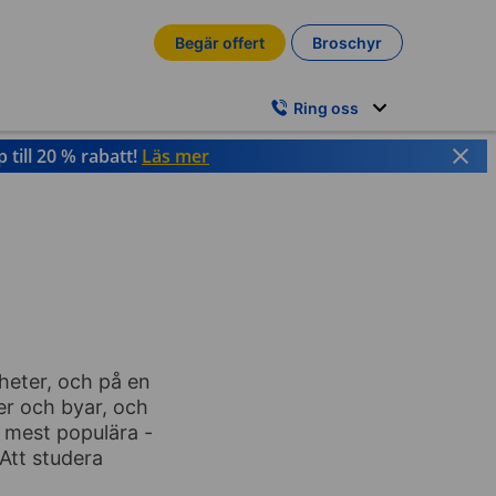
Begär offert
Broschyr
Ring oss
till 20 % rabatt!
Läs mer
gheter, och på en
er och byar, och
s mest populära -
Att studera