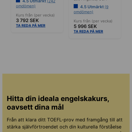
4.5 Utmärkt
(242
omdömen)
4.5 Utmärkt
(9
omdömen)
Kurs från (per vecka)
3 792 SEK
Kurs från (per vecka)
TA REDA PÅ MER
5 996 SEK
TA REDA PÅ MER
Hitta din ideala engelskakurs,
oavsett dina mål
Från att klara ditt TOEFL-prov med framgång till att
stärka självförtroendet och din kulturella förståelse