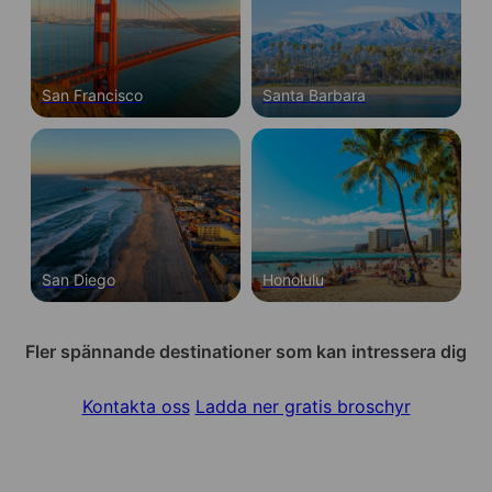
språkcenter snarare än oberoende ESL-skolor.
Innehavare av ett B-2-turistvisum kan inte
arbeta alls. Obehörig anställning riskerar att
visumet annulleras och utvisning sker.
San Francisco
Santa Barbara
San Diego
Honolulu
Fler spännande destinationer som kan intressera dig
Kontakta oss
Ladda ner gratis broschyr