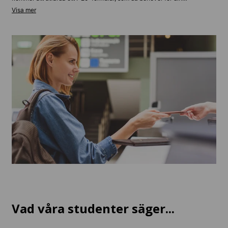
visumintervju på den amerikanska ambassaden. Du måste visa
ekonomisk kapacitet – vanligtvis 2 000–3 500 dollar per månad för
levnadsomkostnader i Los Angeles. De flesta europeiska sökande får ett
enkelt godkännande inom två till sex veckor, medan andra länder kan
ha längre väntetider. Våra experter finns till hands för att hjälpa dig, så
kontakta oss för personlig vägledning om dina visumkrav.
Vad våra studenter säger...