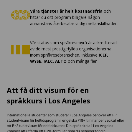
Våra tjänster är helt kostnadsfria
och
hittar du ditt program billigare någon
annanstans återbetalar vi dig mellanskillnaden.
Vår status som språkresebyrå är ackrediterad
av de mest prestigefyllda organisationerna
inom språkresebranschen, inklusive
ICEF,
WYSE, IALC, ALTO
och många fler!
Att få ditt visum för en
språkkurs i Los Angeles
Internationella studenter som studerar i Los Angeles behöver ett F-1
studentvisum för heltidsprogram i engelska (18+ timmar per vecka) eller
ett B-2 turistvisum för deltidskurser. Din språkskola i Los Angeles
kommer att utfärda ett I-20-formulär, som du behöver för din