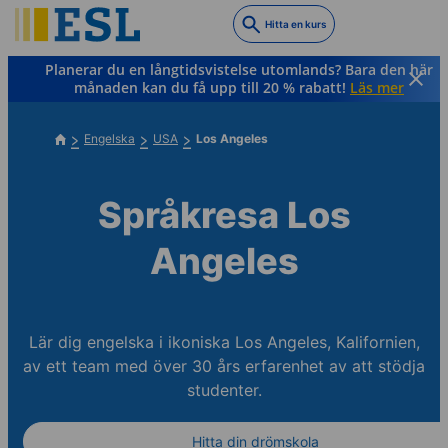
Skip
Hitta en kurs
to
main
Planerar du en långtidsvistelse utomlands? Bara den här
content
månaden kan du få upp till 20 % rabatt!
Läs mer
Engelska
USA
Los Angeles
Språkresa Los
Angeles
Lär dig engelska i ikoniska Los Angeles, Kalifornien,
av ett team med över 30 års erfarenhet av att stödja
studenter.
Hitta din drömskola