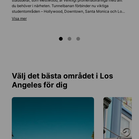
stadsdelar, som Westwood, är verkligt promenadvänliga med allt
du behöver i närheten. Tunnelbanan förbinder nu viktiga
studentområden – Hollywood, Downtown, Santa Monica och Long
Beach. Ett månatligt TAP-kort kostar cirka 100 dollar och täcker
bussar och tåglinjer, medan cykeldelningsprogram som Metro Bike
Share också finns tillgängliga. Ladda ner Transit-appen för att
snabbt bemästra Los Angeles kollektivtrafik.
Välj det bästa området i Los
Angeles för dig