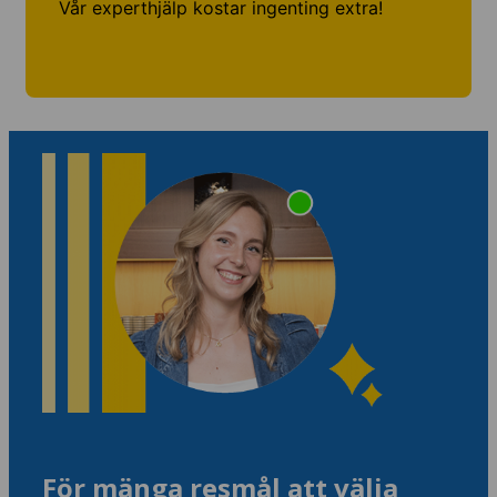
Vår experthjälp kostar ingenting extra!
För mänga resmål att välja