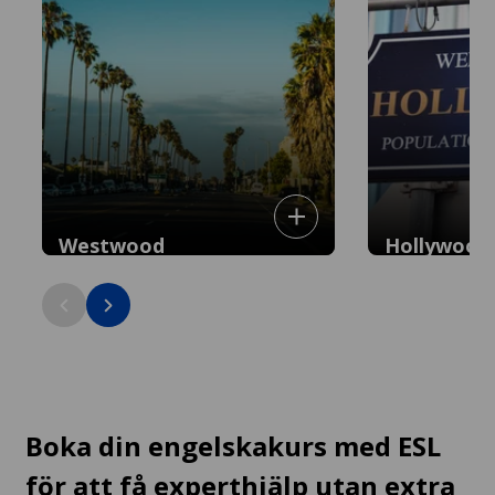
Westwood
Hollywood
Universitetsnav mellan Santa Monica
Ikoniskt nöjesdist
och Hollywood med kaféer och
teatrar och stjär
studentkänsla: 30 min till centrum.
min till centrum.
Boka din engelskakurs med ESL
för att få experthjälp utan extra