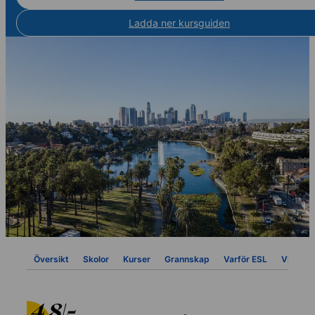
Ladda ner kursguiden
Översikt
Skolor
Kurser
Grannskap
Varför ESL
VISA