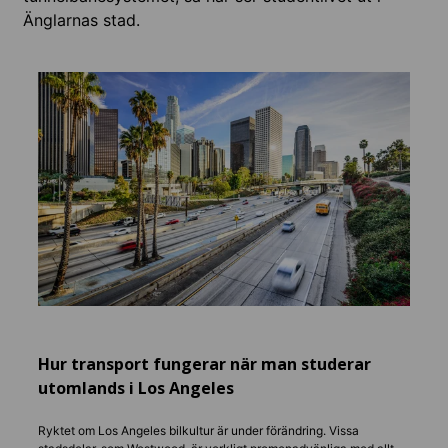
Änglarnas stad.
Boen
Vi har
livsst
social
Boende 
amerik
boendee
Hur transport fungerar när man studerar
utomlands i Los Angeles
Ryktet om Los Angeles bilkultur är under förändring. Vissa