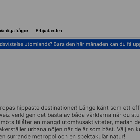
Vanliga frågor
Erbjudanden
idsvistelse utomlands? Bara den här månaden kan du få upp 
ropas hippaste destinationer! Länge känt som ett effek
eiz verkligen det bästa av båda världarna när du stu
n möts tillåter en mängd utomhusaktiviteter, medan d
kerställer urbana nöjen när de är som bäst. Välj en kur
en surrande metropol och en spektakulär natur!