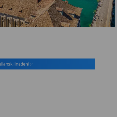
ellanskillnaden! ✅