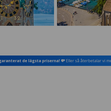
garanterat de lägsta priserna! 💸
Eller så återbetalar vi m