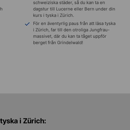
schweiziska städer, så du kan ta en
ch
dagstur till Lucerne eller Bern under din
kurs i tyska i Zürich.
För en äventyrlig paus från att läsa tyska
i Zürich, far till den otroliga Jungfrau-
massivet, där du kan ta tåget uppför
berget från Grindelwald!
tyska i Zürich: