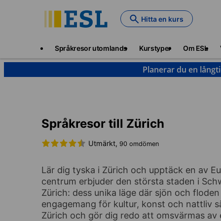
Skip
to
Hitta en kurs
main
content
Main
Språkresor utomlands
Kurstyper
Om ESL
navigation
Planerar du en långt
Tyska
Schweiz
Zürich
Språkresor till Zürich
Utmärkt,
90 omdömen
Lär dig tyska i Zürich och upptäck en av Eu
centrum erbjuder den största staden i Schw
Zürich: dess unika läge där sjön och flode
engagemang för kultur, konst och nattliv sä
Zürich och gör dig redo att omsvärmas av 