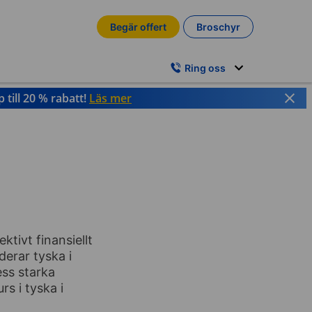
Begär offert
Broschyr
Ring oss
till 20 % rabatt!
Läs mer
tivt finansiellt
derar tyska i
ess starka
s i tyska i