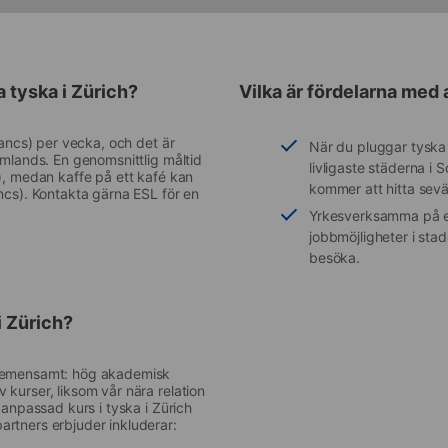
 tyska i Zürich?
Vilka är fördelarna med 
rancs) per vecka, och det är
När du pluggar tyska 
omlands. En genomsnittlig måltid
livligaste städerna i
), medan kaffe på ett kafé kan
kommer att hitta sevä
ncs). Kontakta gärna ESL för en
Yrkesverksamma på en
jobbmöjligheter i sta
besöka.
i Zürich?
 gemensamt: hög akademisk
kurser, liksom vår nära relation
 anpassad kurs i tyska i Zürich
rtners erbjuder inkluderar: