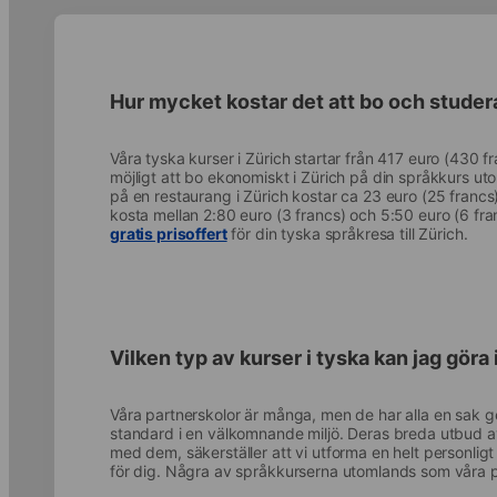
Hur mycket kostar det att bo och studera
Våra tyska kurser i Zürich startar från 417 euro (430 f
möjligt att bo ekonomiskt i Zürich på din språkkurs ut
på en restaurang i Zürich kostar ca 23 euro (25 francs
kosta mellan 2:80 euro (3 francs) och 5:50 euro (6 fra
gratis prisoffert
för din tyska språkresa till Zürich.
Vilken typ av kurser i tyska kan jag göra 
Våra partnerskolor är många, men de har alla en sak
standard i en välkomnande miljö. Deras breda utbud av 
med dem, säkerställer att vi utforma en helt personligt
för dig. Några av språkkurserna utomlands som våra pa