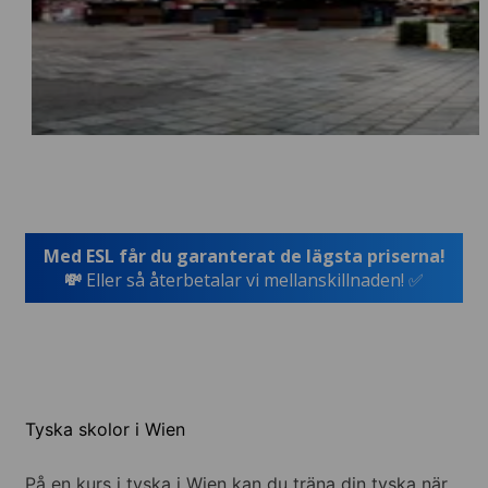
Med ESL får du garanterat de lägsta priserna!
💸
Eller så återbetalar vi mellanskillnaden! ✅
Tyska skolor i Wien
På en kurs i tyska i Wien kan du träna din tyska när