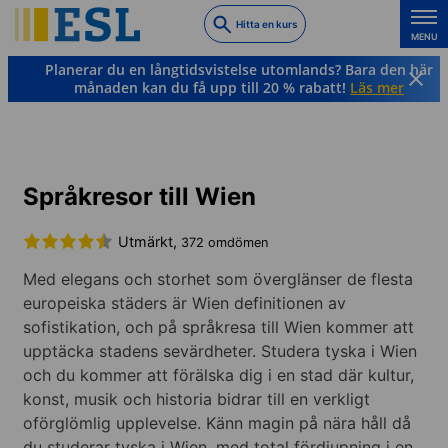
Skip
Hitta en kurs
to
MENU
main
Planerar du en långtidsvistelse utomlands? Bara den här
content
månaden kan du få upp till 20 % rabatt!
Läs mer
Tyska
Österrike
Wien
Språkresor till Wien
Utmärkt,
372 omdömen
Med elegans och storhet som överglänser de flesta
europeiska städers är Wien definitionen av
sofistikation, och på språkresa till Wien kommer att
upptäcka stadens sevärdheter. Studera tyska i Wien
och du kommer att förälska dig i en stad där kultur,
konst, musik och historia bidrar till en verkligt
oförglömlig upplevelse. Känn magin på nära håll då
du studerar tyska i Wien, med total fördjupning i en