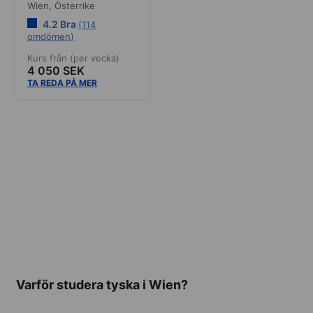
Wien,
Österrike
4.2 Bra
(114
omdömen)
Kurs från (per vecka)
4 050 SEK
TA REDA PÅ MER
Varför studera tyska i Wien?