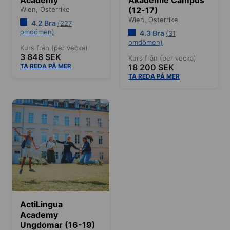
Wien,
Österrike
(12-17)
Wien,
Österrike
4.2 Bra
(227
omdömen)
4.3 Bra
(31
omdömen)
Kurs från (per vecka)
3 848 SEK
Kurs från (per vecka)
TA REDA PÅ MER
18 200 SEK
TA REDA PÅ MER
ActiLingua
Academy
Ungdomar (16-19)