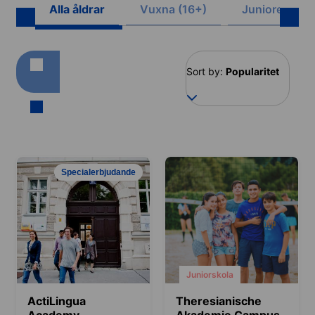
Alla åldrar
Vuxna (16+)
Juniorer (8-1
Sort by:
Popularitet
Specialerbjudande
Juniorskola
ActiLingua
Theresianische
Academy
Akademie Campus