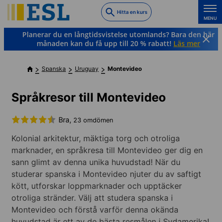
Skip
Hitta en kurs
to
MENU
main
Planerar du en långtidsvistelse utomlands? Bara den här
content
månaden kan du få upp till 20 % rabatt!
Läs mer
Spanska
Uruguay
Montevideo
Språkresor till Montevideo
Bra,
23 omdömen
Kolonial arkitektur, mäktiga torg och otroliga
marknader, en språkresa till Montevideo ger dig en
sann glimt av denna unika huvudstad! När du
studerar spanska i Montevideo njuter du av saftigt
kött, utforskar loppmarknader och upptäcker
otroliga stränder. Välj att studera spanska i
Montevideo och förstå varför denna okända
huvudstad är ett av de bästa resmålen i Sydamerika!