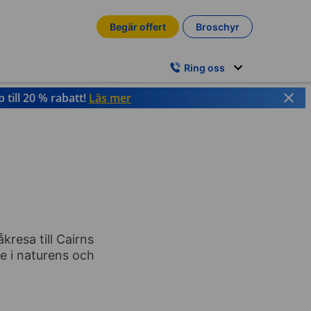
Begär offert
Broschyr
Ring oss
till 20 % rabatt!
Läs mer
resa till Cairns
se i naturens och