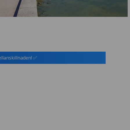
ellanskillnaden! ✅