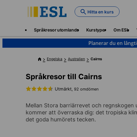
Skip
to
Hitta en kurs
main
content
Main
Språkresor utomlands
Kurstyper
Om ESL
navigation
Planerar du en långt
Engelska
Australien
Cairns
Språkresor till Cairns
Utmärkt,
92 omdömen
Mellan Stora barriärrevet och regnskogen up
kommer att överraska dig: det tropiska klim
det goda humörets tecken.