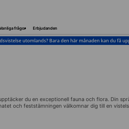
Vanliga frågor
Erbjudanden
idsvistelse utomlands? Bara den här månaden kan du få upp 
ptäcker du en exceptionell fauna och flora. Din språk
atet och feststämningen välkomnar dig till en vistel