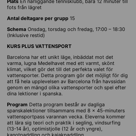
Plats
En närliggande tennisklubb, bara 12 minuter till
fots från lägret
Antal deltagare per grupp
15
Schema
Onsdag, torsdag och fredag, 17:00 – 18:30
(Inklusive restid)
KURS PLUS VATTENSPORT
Barcelona har ett unikt läge, inbäddat mot det
varma, lugna Medelhavet med ett varmt, skönt
klimat, vilket gör det till det perfekta valet för
vattensporter. Detta program gör det möjligt för dig
att få hela upplevelsen av Barcelona från havssidan
genom en mängd olika vattensporter och spel efter
dina lektioner i spanska.
Program
Detta program består av dagliga
spanskalektioner tillsammans med 8 x 45-minuters
vattensportpass varannan vecka. Eleverna kommer
att lära sig teori och praktik i segling, vindsurfing
(13-14 år), optimistjolle (12 år och yngre),
kanotpaddling och kajakpaddling.