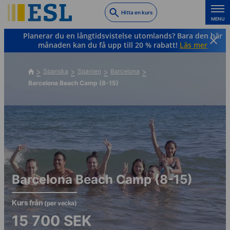
Skip
Hitta en kurs
to
MENU
main
Planerar du en långtidsvistelse utomlands? Bara den här
content
månaden kan du få upp till 20 % rabatt!
Läs mer
Spanska
Spanien
Barcelona
Barcelona Beach Camp (8-15)
Barcelona Beach Camp (8-15)
Kurs från
(per vecka)
15 700
SEK