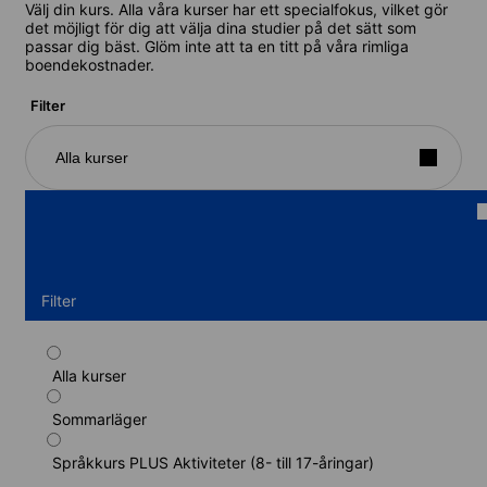
Välj din kurs. Alla våra kurser har ett specialfokus, vilket gör
det möjligt för dig att välja dina studier på det sätt som
passar dig bäst. Glöm inte att ta en titt på våra rimliga
boendekostnader.
Filter
Alla kurser
Filter
Alla kurser
Standardprogram i spanska (residens) (8-
15 år)
Sommarläger
Kurslängd: 1 - 6 veckor
Språkkurs PLUS Aktiviteter (8- till 17-åringar)
Nivåer: Nybörjare till Närra modersmålet (C2)