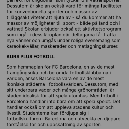
Dessutom är skolan också värd för många faciliteter
för konventionella sporter och massor av
tilläggsaktiviteter att njuta av - så du kommer att ha
massor av möjligheter till sport - både på land och i
vattnet! Skolan erbjuder också ett aktivitetsprogram
som ingår i dess läroplan där deltagarna får träffa
nya vänner och umgås under roliga evenemang som
karaokekvällar, maskerader och matlagningskurser.
KURS PLUS FOTBOLL
Som hemmaplan för FC Barcelona, en av de mest
framgångsrika och berömda fotbollsklubbarna i
världen, anses Barcelona vara en av de mest
ikoniska städerna i fotbollsvärlden. Dessutom, med
sitt underbara väder och många grönområden, är
staden idealisk för att spela utomhus. Men fotboll i
Barcelona handlar inte bara om att spela spelet. Det
handlar också om att uppleva stadens kultur och
livsstil. Studenterna kan fördjupa sig i
fotbollskulturen i Barcelona och utveckla en djupare
förståelse för och uppskattning av sporten.