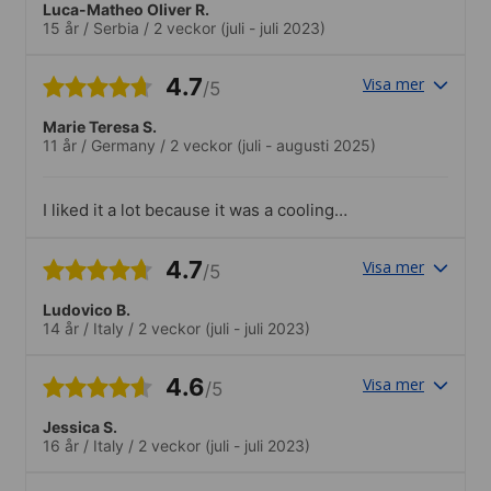
Luca-Matheo Oliver R.
15 år
/
Serbia
/
2 veckor
(juli - juli 2023)
4.7
Visa mer
/5
Marie Teresa S.
11 år
/
Germany
/
2 veckor
(juli - augusti 2025)
I liked it a lot because it was a cooling
activity.
4.7
Visa mer
/5
Ludovico B.
14 år
/
Italy
/
2 veckor
(juli - juli 2023)
4.6
Visa mer
/5
Jessica S.
16 år
/
Italy
/
2 veckor
(juli - juli 2023)