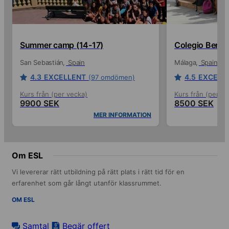
Summer camp (14-17)
Colegio Benal
San Sebastián
Spain
Málaga
Spain
4.3
EXCELLENT
4.5
EXCELL
(97 omdömen)
Kurs från (per vecka)
Kurs från (per ve
9900 SEK
8500 SEK
MER INFORMATION
Om ESL
Vi levererar rätt utbildning på rätt plats i rätt tid för en
erfarenhet som går långt utanför klassrummet.
OM ESL
Samtal
Begär offert