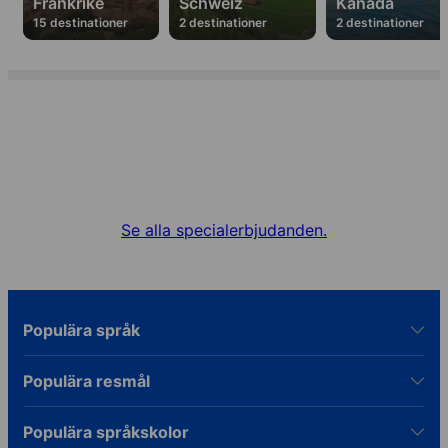
Frankrike
Schweiz
Kanada
15 destinationer
2 destinationer
2 destinationer
Specialerbjudanden
Hitta bästa erbjudandet för din språkkurs.
Se alla specialerbjudanden.
Populära språk
Populära resmål
Populära språkskolor