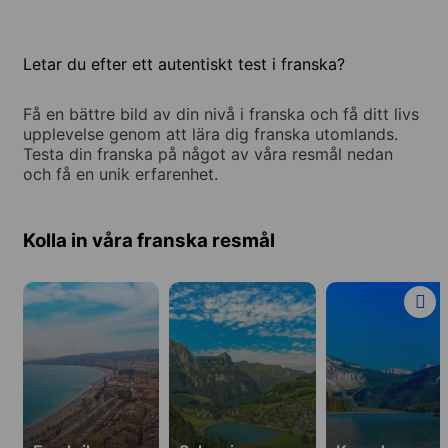
Letar du efter ett autentiskt test i franska?
Få en bättre bild av din nivå i franska och få ditt livs
upplevelse genom att lära dig franska utomlands.
Testa din franska på något av våra resmål nedan
och få en unik erfarenhet.
Kolla in våra franska resmål
Lär
Lär
Lär
dig
dig
dig
Franska
Franska
Franska
i
i
i
15
2
2
destinationer
destinationer
destinationer
i
i
i
Frankrike
Schweiz
Kanada