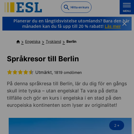
Skip
Hitta en kurs
to
MENU
main
Planerar du en långtidsvistelse utomlands? Bara den här
content
månaden kan du få upp till 20 % rabatt!
Läs mer
Engelska
Tyskland
Berlin
Språkresor till Berlin
Utmärkt,
1819 omdömen
På denna språkresa till Berlin, lär du dig för en gångs
skull inte tyska – utan engelska! Ta vara på detta
tillfälle och gör en kurs i engelska i en stad på den
europeiska kontinenten som lyser av originalitet!
2
+