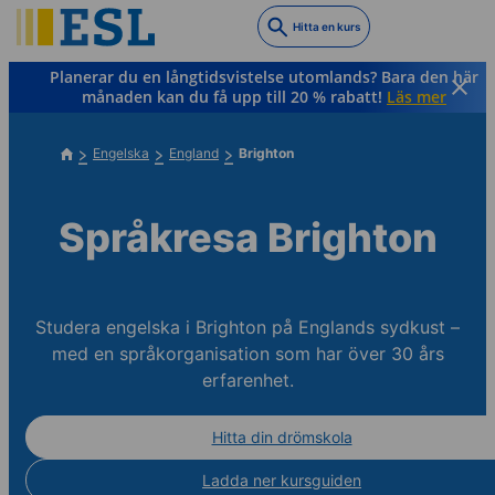
Skip
Hitta en kurs
to
main
Planerar du en långtidsvistelse utomlands? Bara den här
content
månaden kan du få upp till 20 % rabatt!
Läs mer
Engelska
England
Brighton
Språkresa Brighton
Studera engelska i Brighton på Englands sydkust –
med en språkorganisation som har över 30 års
erfarenhet.
Hitta din drömskola
Ladda ner kursguiden