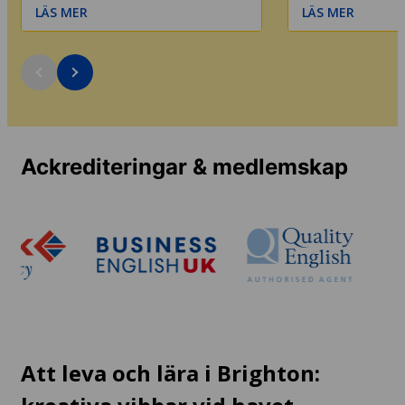
LÄS MER
LÄS MER
Ackrediteringar & medlemskap
Att leva och lära i Brighton: