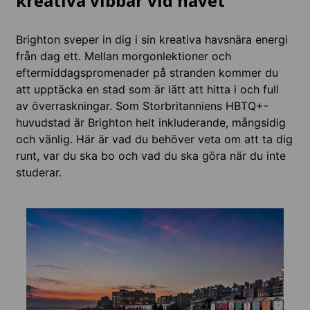
kreativa vibbar vid havet
Brighton sveper in dig i sin kreativa havsnära energi
från dag ett. Mellan morgonlektioner och
eftermiddagspromenader på stranden kommer du
att upptäcka en stad som är lätt att hitta i och full
av överraskningar. Som Storbritanniens HBTQ+-
huvudstad är Brighton helt inkluderande, mångsidig
och vänlig. Här är vad du behöver veta om att ta dig
runt, var du ska bo och vad du ska göra när du inte
studerar.
Boen
Boende
gemens
självst