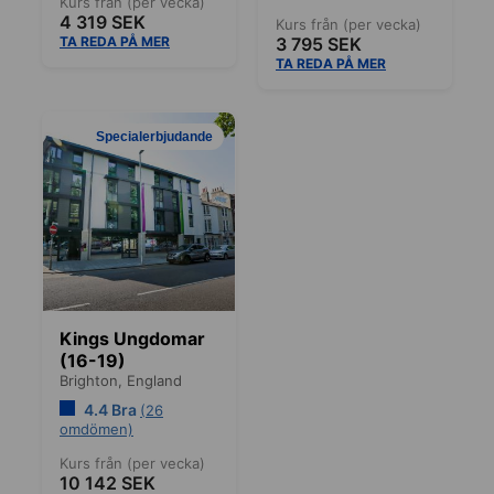
Kurs från (per vecka)
4 319 SEK
Kurs från (per vecka)
TA REDA PÅ MER
3 795 SEK
TA REDA PÅ MER
Specialerbjudande
Kings Ungdomar
(16-19)
Brighton,
England
4.4 Bra
(26
omdömen)
Kurs från (per vecka)
10 142 SEK