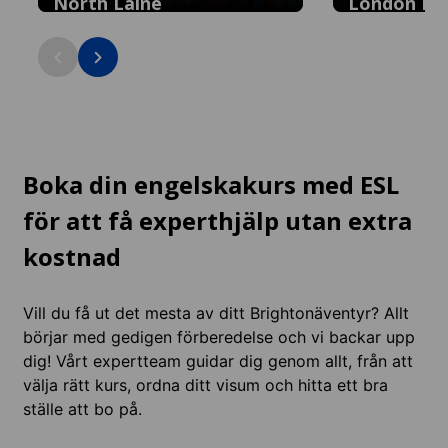
North Laine
London Ro
Bohemiskt hjärta med udda små affärer,
Levande, mångku
kaféer och vintagebutiker: 5 minuter till
budgetvänliga but
stadens centrum.
15 minuter till s
Boka din engelskakurs med ESL
för att få experthjälp utan extra
kostnad
Vill du få ut det mesta av ditt Brightonäventyr? Allt
börjar med gedigen förberedelse och vi backar upp
dig! Vårt expertteam guidar dig genom allt, från att
välja rätt kurs, ordna ditt visum och hitta ett bra
ställe att bo på.