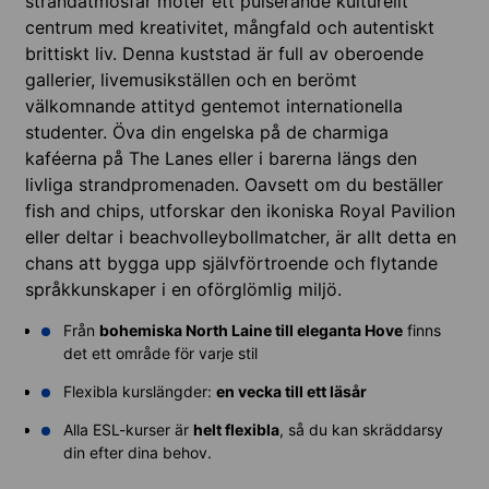
strandatmosfär möter ett pulserande kulturellt
centrum med kreativitet, mångfald och autentiskt
brittiskt liv. Denna kuststad är full av oberoende
gallerier, livemusikställen och en berömt
välkomnande attityd gentemot internationella
studenter. Öva din engelska på de charmiga
kaféerna på The Lanes eller i barerna längs den
livliga strandpromenaden. Oavsett om du beställer
fish and chips, utforskar den ikoniska Royal Pavilion
eller deltar i beachvolleybollmatcher, är allt detta en
chans att bygga upp självförtroende och flytande
språkkunskaper i en oförglömlig miljö.
Från
bohemiska North Laine till eleganta Hove
finns
det ett område för varje stil
Flexibla kurslängder:
en vecka till ett läsår
Alla ESL-kurser är
helt flexibla
, så du kan skräddarsy
din efter dina behov.