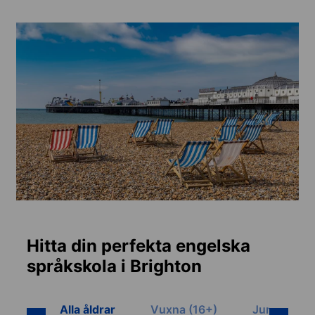
Hitta din perfekta engelska
språkskola i Brighton
Alla åldrar
Vuxna (16+)
Juniorer (8