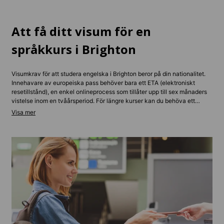
Att få ditt visum för en
språkkurs i Brighton
Visumkrav för att studera engelska i Brighton beror på din nationalitet.
Innehavare av europeiska pass behöver bara ett ETA (elektroniskt
resetillstånd), en enkel onlineprocess som tillåter upp till sex månaders
vistelse inom en tvåårsperiod. För längre kurser kan du behöva ett
studentvisum eller ett standardbesökarvisum, beroende på längden av
ditt program.