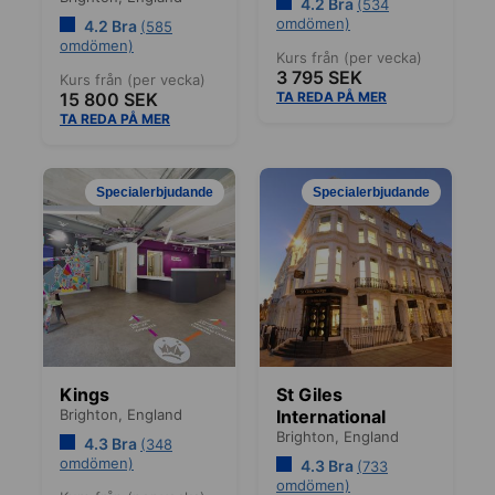
4.2 Bra
(534
omdömen)
4.2 Bra
(585
omdömen)
Kurs från (per vecka)
3 795 SEK
Kurs från (per vecka)
15 800 SEK
TA REDA PÅ MER
TA REDA PÅ MER
Specialerbjudande
Specialerbjudande
Kings
St Giles
Brighton,
England
International
Brighton,
England
4.3 Bra
(348
omdömen)
4.3 Bra
(733
omdömen)