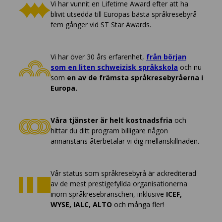
Vi har vunnit en Lifetime Award efter att ha
blivit utsedda till Europas bästa språkresebyrå
fem gånger vid ST Star Awards.
Vi har över 30 års erfarenhet,
från början
som en liten schweizisk språkskola
och nu
som
en av de främsta språkresebyråerna i
Europa.
Våra tjänster är helt kostnadsfria
och
hittar du ditt program billigare någon
annanstans återbetalar vi dig mellanskillnaden.
Vår status som språkresebyrå är ackrediterad
av de mest prestigefyllda organisationerna
inom språkresebranschen, inklusive
ICEF,
WYSE, IALC, ALTO
och många fler!