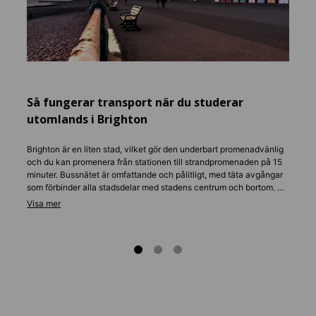
språkö
måltid
Delat 
medan 
flesta
staden
Så fungerar transport när du studerar
Hyran 
rådgiv
utomlands i Brighton
och hj
Brighton är en liten stad, vilket gör den underbart promenadvänlig
och du kan promenera från stationen till strandpromenaden på 15
minuter. Bussnätet är omfattande och pålitligt, med täta avgångar
som förbinder alla stadsdelar med stadens centrum och bortom. De
flesta studenter köper ett vecko- eller månadskort för
obegränsade resor, vilket blir mycket billigare än individuella
biljetter. Cykling är oerhört populärt, med särskilda körfält längs
strandpromenaden och gott om cykeluthyrningsalternativ
tillgängliga. För längre resor går direkttåg till London på under en
timme, med enkla förbindelser till andra brittiska städer.