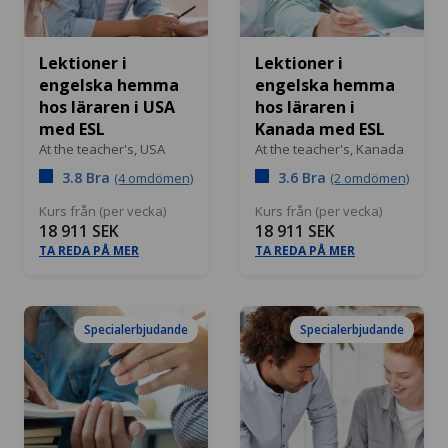
Lektioner i
Lektioner i
engelska hemma
engelska hemma
hos läraren i USA
hos läraren i
med ESL
Kanada med ESL
At the teacher's,
USA
At the teacher's,
Kanada
3.8 Bra
3.6 Bra
(4 omdömen)
(2 omdömen)
Kurs från (per vecka)
Kurs från (per vecka)
18 911 SEK
18 911 SEK
TA REDA PÅ MER
TA REDA PÅ MER
Specialerbjudande
Specialerbjudande