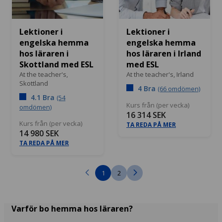
Lektioner i
Lektioner i
engelska hemma
engelska hemma
hos läraren i
hos läraren i Irland
Skottland med ESL
med ESL
At the teacher's,
At the teacher's,
Irland
Skottland
4 Bra
(66 omdömen)
4.1 Bra
(54
Kurs från (per vecka)
omdömen)
16 314 SEK
Kurs från (per vecka)
TA REDA PÅ MER
14 980 SEK
TA REDA PÅ MER
1
2
Varför bo hemma hos läraren?