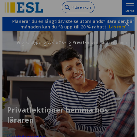
Skip
Hitta en kurs
MENU
to
main
Planerar du en långtidsvistelse utomlands? Bara den här
content
månaden kan du få upp till 20 % rabatt!
Läs mer
Kurstyper
Vuxna (16+)
Privatkurser i lärarens hem
Privatlektioner hemma hos
läraren