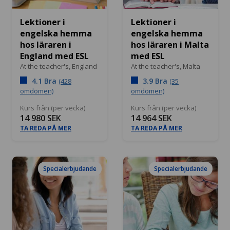
Lektioner i
Lektioner i
engelska hemma
engelska hemma
hos läraren i
hos läraren i Malta
England med ESL
med ESL
At the teacher's,
England
At the teacher's,
Malta
4.1 Bra
3.9 Bra
(428
(35
omdömen)
omdömen)
Kurs från (per vecka)
Kurs från (per vecka)
14 980 SEK
14 964 SEK
TA REDA PÅ MER
TA REDA PÅ MER
Specialerbjudande
Specialerbjudande