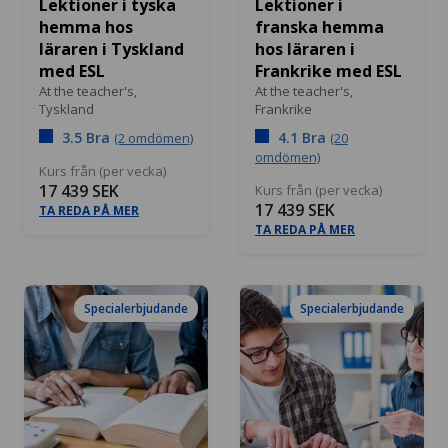
Lektioner i tyska
Lektioner i
hemma hos
franska hemma
läraren i Tyskland
hos läraren i
med ESL
Frankrike med ESL
At the teacher's,
At the teacher's,
Tyskland
Frankrike
3.5 Bra
4.1 Bra
(2 omdömen)
(20
omdömen)
Kurs från (per vecka)
17 439 SEK
Kurs från (per vecka)
17 439 SEK
TA REDA PÅ MER
TA REDA PÅ MER
Specialerbjudande
Specialerbjudande