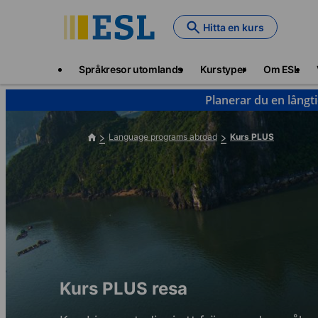
Skip
to
Hitta en kurs
main
content
Main
Språkresor utomlands
Kurstyper
Om ESL
navigation
Planerar du en långt
Language programs abroad
Kurs PLUS
Kurs PLUS resa