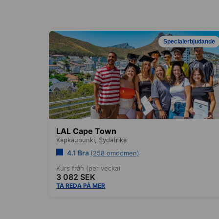
Specialerbjudande
LAL Cape Town
Kapkaupunki,
Sydafrika
4.1 Bra
(258 omdömen)
Kurs från (per vecka)
3 082 SEK
TA REDA PÅ MER