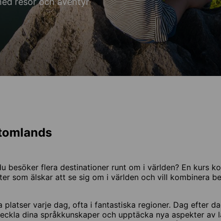
med resor och äventyr
utomlands
 du besöker flera destinationer runt om i världen? En kurs k
ter som älskar att se sig om i världen och vill kombinera b
 platser varje dag, ofta i fantastiska regioner. Dag efter da
tveckla dina språkkunskaper och upptäcka nya aspekter av 