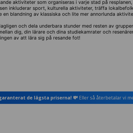
ande aktiviteter som organiseras i varje stad på resplanen, 
n inkluderar sport, kulturella aktiviteter, träffa lokalbefol
 en blandning av klassiska och lite mer annorlunda aktivite
 dagligen och dela underbara stunder med resten av gruppen
llan dig, din lärare och dina studiekamrater och resenärer
gen av att lära sig på resande fot!
garanterat de lägsta priserna! 💸
Eller så återbetalar vi m