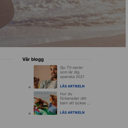
Vår blogg
Sju TV-serier
som lär dig
spanska 2021
LÄS ARTIKELN
Hur du
förbereder ditt
barn att lyckas i
sin karriär
LÄS ARTIKELN