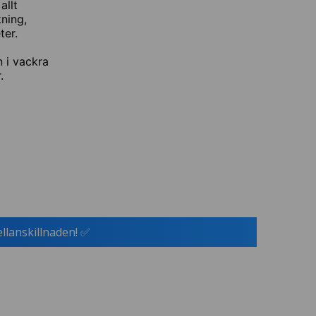
allt
kning,
ter.
 i vackra
.
ellanskillnaden! ✅