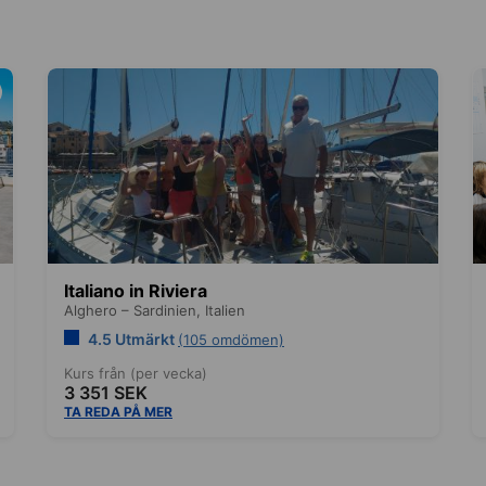
Italiano in Riviera
Alghero – Sardinien,
Italien
4.5 Utmärkt
(105 omdömen)
Kurs från (per vecka)
3 351 SEK
TA REDA PÅ MER