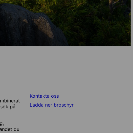
Kontakta oss
ombinerat
Ladda ner broschyr
esök på
g,
landet du