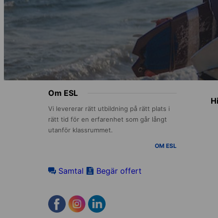
Footer
Om ESL
H
menu
Vi levererar rätt utbildning på rätt plats i
rätt tid för en erfarenhet som går långt
utanför klassrummet.
OM ESL
Samtal
Begär offert